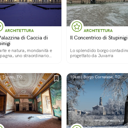
ARCHITETTURA
ARCHITETTURA
Palazzina di Caccia di
Il Concentrico di Stupinigi
inigi
arte e natura, mondanità e
Lo splendido borgo contadin
agna, uno straordinario
progettato da Juvarra
ello del Barocco Piemontese
| Torino, TO
10km | Borgo Cornalese, TO