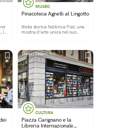
MUSEO
Pinacoteca Agnelli al Lingotto
gne
Nella storica fabbrica Fiat, una
, la
mostra d'arte unica nel suo
genere
lo
16km | Torino, TO
CULTURA
dei
Piazza Carignano e la
Libreria Internazionale