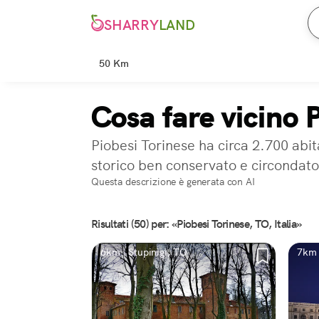
SHARRY
LAND
50 Km
Cosa fare vicino 
Piobesi Torinese ha circa 2.700 abit
storico ben conservato e circondato 
Questa descrizione è generata con AI
Risultati (50) per: «Piobesi Torinese, TO, Italia»
6km | Stupinigi, TO
7km 