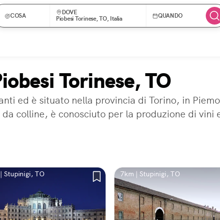
DOVE
COSA
QUANDO
Piobesi Torinese, TO, Italia
Piobesi Torinese, TO
anti ed è situato nella provincia di Torino, in Pie
da colline, è conosciuto per la produzione di vini e
| Stupinigi, TO
7km | Stupinigi, TO