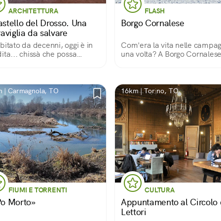
ARCHITETTURA
FLASH
astello del Drosso. Una
Borgo Cornalese
aviglia da salvare
bitato da decenni, oggi è in
Com'era la vita nelle campa
ita... chissà che possa
una volta? A Borgo Cornalese
re riportato al suo splendore
risposta la si trova tra una villa,
una chiesetta e un mulino,
camminando in questo picco
mondo lontano dal Mondo.
 | Carmagnola, TO
16km | Torino, TO
FIUMI E TORRENTI
CULTURA
«Po Morto»
Appuntamento al Circolo 
Lettori