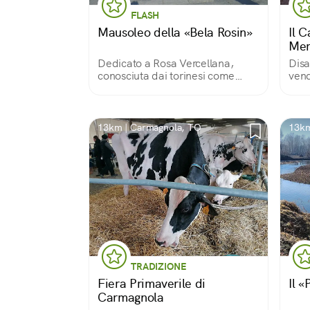
FLASH
Mausoleo della «Bela Rosin»
Il C
Mer
Dedicato a Rosa Vercellana,
Disa
conosciuta dai torinesi come
vend
«Bela Rosin», amante e moglie
esse
morganatica di Vittorio Emanuele
II, fu eretto per custodirne le
spoglie mortali. Oggi è spazio
13km | Carmagnola, TO
13km
espositivo.
TRADIZIONE
Fiera Primaverile di
Il 
Carmagnola