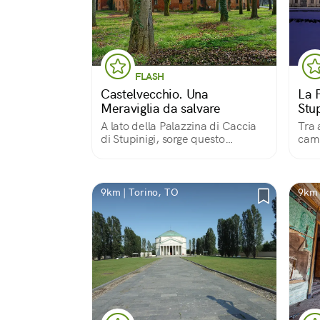
FLASH
Castelvecchio. Una
La 
Meraviglia da salvare
Stup
A lato della Palazzina di Caccia
Tra 
di Stupinigi, sorge questo
camp
importante fortilizio, con stile
gioi
architettonico simile ai castelli
agricoli tre-quattrocenteschi della
zona. Oggi in stato di
9km | Torino, TO
9km 
abbandono.