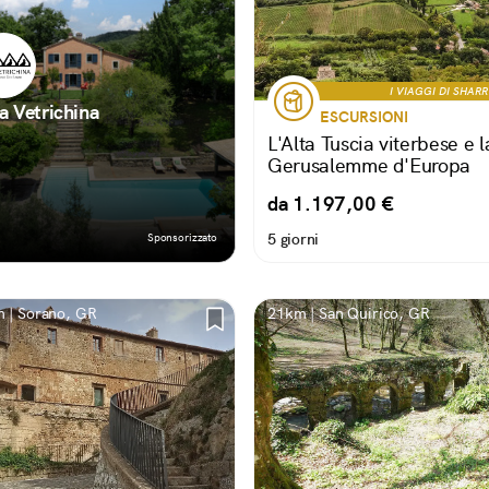
I VIAGGI DI SHAR
la Vetrichina
ESCURSIONI
L'Alta Tuscia viterbese e l
Gerusalemme d'Europa
da 1.197,00 €
5 giorni
Sponsorizzato
 | Sorano, GR
21km | San Quirico, GR