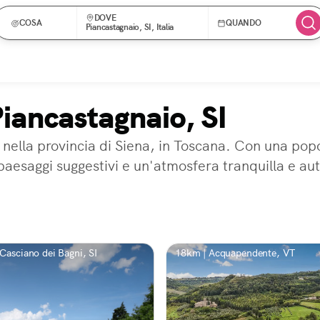
DOVE
COSA
QUANDO
Piancastagnaio, SI, Italia
Piancastagnaio, SI
 nella provincia di Siena, in Toscana. Con una popo
 paesaggi suggestivi e un'atmosfera tranquilla e au
Casciano dei Bagni, SI
18km | Acquapendente, VT