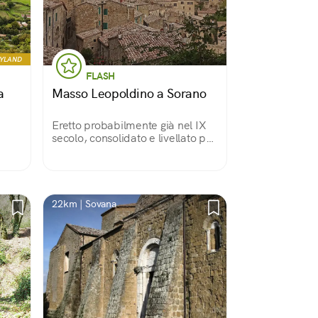
RYLAND
FLASH
a
Masso Leopoldino a Sorano
Eretto probabilmente già nel IX
secolo, consolidato e livellato poi
nell'Ottocento, è uno dei simboli
della città di Sorano. Su di esso,
una terrazza panoramica e un
torrino merlato con l'orologio.
22km | Sovana