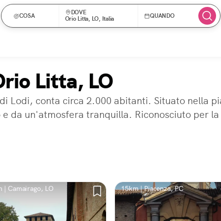
DOVE
COSA
QUANDO
Orio Litta, LO, Italia
rio Litta, LO
 di Lodi, conta circa 2.000 abitanti. Situato nella
e da un'atmosfera tranquilla. Riconosciuto per la 
 | Camairago, LO
15km | Piacenza, PC