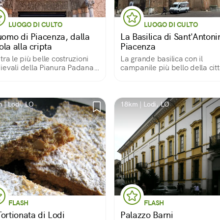
LUOGO DI CULTO
LUOGO DI CULTO
duomo di Piacenza, dalla
La Basilica di Sant'Antoni
la alla cripta
Piacenza
tra le più belle costruzioni
La grande basilica con il
evali della Pianura Padana,
campanile più bello della citt
a di affreschi e curiosità
l'atrio del Paradiso
 | Lodi, LO
18km | Lodi, LO
FLASH
FLASH
ortionata di Lodi
Palazzo Barni