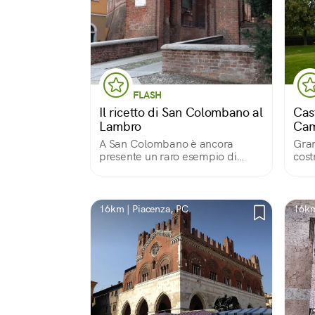
FLASH
Il ricetto di San Colombano al
Cas
Lambro
Cam
cam
A San Colombano è ancora
Gran
presente un raro esempio di
cost
ricetto del XIII secolo, un luogo
dell
destinato a proteggere gli abitanti
mure,
e le scorte alimentari dalle
dopp
minacce esterne.
pedo
16km | Piacenza, PC
16km
fium