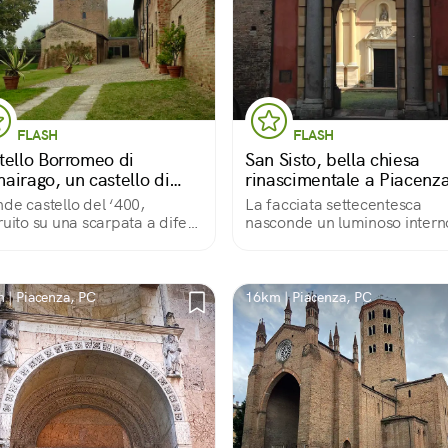
FLASH
FLASH
tello Borromeo di
San Sisto, bella chiesa
airago, un castello di
rinascimentale a Piacenz
pagna
de castello del ‘400,
La facciata settecentesca
ruito su una scarpata a difesa
nasconde un luminoso intern
’Adda. Mantiene integre le
del primo Rinascimento con 
 le torri e il rivellino con il
soffitto a botte a riquadri e
io ingresso, carraio e
cupola affrescata. Splendido 
nale. Affascinante vista sul
coro intarsiato.
 | Piacenza, PC
16km | Piacenza, PC
e.