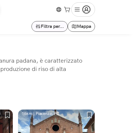
Filtra per...
Mappa
 pianura padana, è caratterizzato
produzione di riso di alta
16km | Piacenza, PC