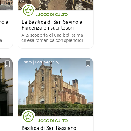
LUOGO DI CULTO
no a
La Basilica di San Savino a
Piacenza e i suoi tesori
Alla scoperta di una bellissima
à, e
chiesa romanica con splendidi
mosaici e una cripta suggestiva
18km | Lodi Vecchio, LO
LUOGO DI CULTO
Basilica di San Bassiano