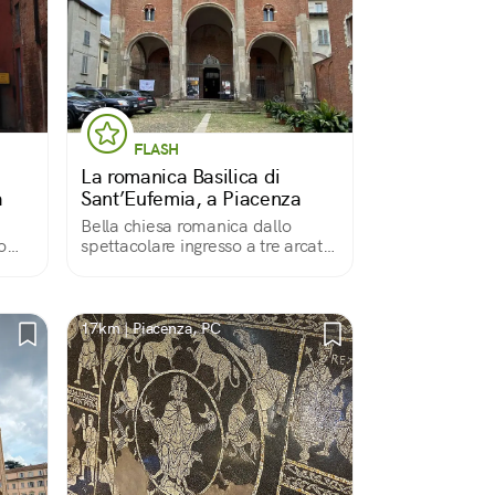
FLASH
La romanica Basilica di
a
Sant’Eufemia, a Piacenza
Bella chiesa romanica dallo
o
spettacolare ingresso a tre arcate
bel
e dagli straordinari capitelli, a
sinistra il male, con esseri
il
mostruosi, a destra il bene, con
vegetazione paradisiaca. Interno
17km | Piacenza, PC
solenne.