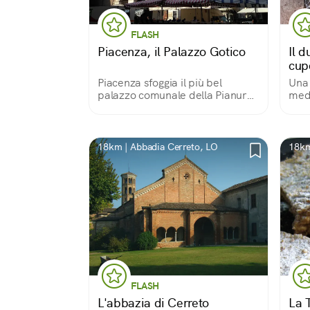
FLASH
Piacenza, il Palazzo Gotico
Il 
cupo
Piacenza sfoggia il più bel
Una 
palazzo comunale della Pianura
medi
Padana. Risale alla fine del ‘200
ricc
e spicca in mezzo alla vivace
piazza coi sui poderosi pilastri, le
arcate gotiche e il marmo
18km | Abbadia Cerreto, LO
18km
candido.
FLASH
L'abbazia di Cerreto
La T