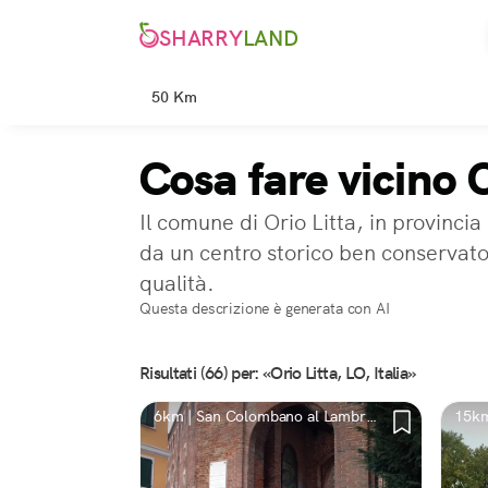
SHARRY
LAND
50 Km
Cosa fare vicino O
Il comune di Orio Litta, in provincia
da un centro storico ben conservato 
qualità.
Questa descrizione è generata con AI
Risultati (66) per: «Orio Litta, LO, Italia»
6km | San Colombano al Lambro,
15km
MI