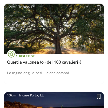
12km | Tricase, LE
ALBERI E FIORI
Quercia vallonea (o «dei 100 cavalieri»)
La regina degli alberi... e che corona!
13km | Tricase Porto, LE