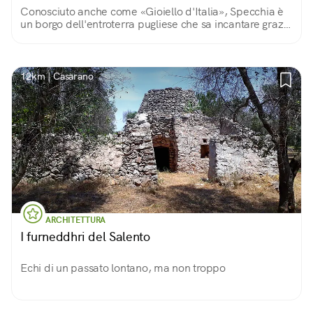
Conosciuto anche come «Gioiello d'Italia», Specchia è
un borgo dell'entroterra pugliese che sa incantare grazie
alla sua lunga storia, all'arte e ad una campagna
meravigliosa.
12km | Casarano
ARCHITETTURA
I furneddhri del Salento
Echi di un passato lontano, ma non troppo