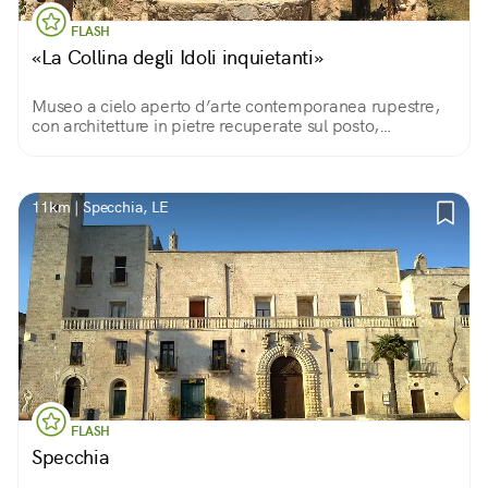
FLASH
«La Collina degli Idoli inquietanti»
Museo a cielo aperto d’arte contemporanea rupestre,
con architetture in pietre recuperate sul posto,
ceramiche e assemblaggi in ferro; decorazioni ispirate
alla cultura classica. Maestro Marius Branca
11km | Specchia, LE
FLASH
Specchia