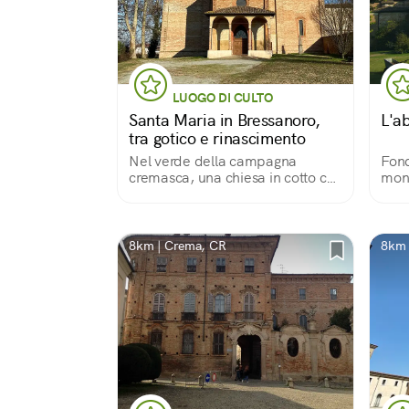
LUOGO DI CULTO
Santa Maria in Bressanoro,
L'a
tra gotico e rinascimento
Nel verde della campagna
Fon
cremasca, una chiesa in cotto che
mona
nasconde un meraviglioso ciclo di
poi 
affreschi
Dall
aust
sue 
8km | Crema, CR
8km 
sor