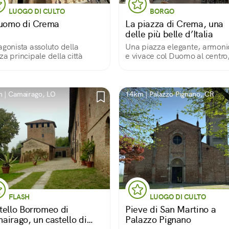
LUOGO DI CULTO
BORGO
Duomo di Crema
La piazza di Crema, una
delle più belle d’Italia
agonista assoluto della
Una piazza elegante, armoni
za principale della città
e vivace col Duomo al centro
circondato da bei palazzi
 | Camairago, LO
14km | Palazzo Pignano, CR
FLASH
LUOGO DI CULTO
tello Borromeo di
Pieve di San Martino a
airago, un castello di
Palazzo Pignano