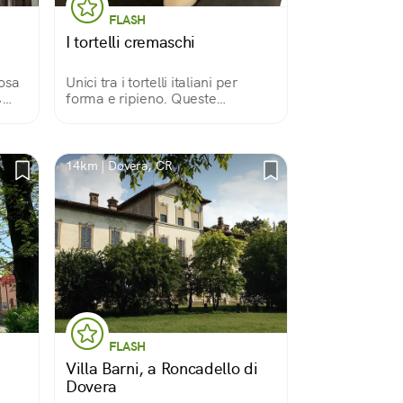
FLASH
I tortelli cremaschi
osa
Unici tra i tortelli italiani per
,
forma e ripieno. Queste
mezzelune infatti contengono
profumi d'Oriente: cedro, uvetta,
noce moscata, amaretto tritato e
mostaccino, il biscotto speziato
14km | Dovera, CR
locale.
FLASH
Villa Barni, a Roncadello di
Dovera