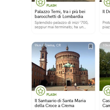
FLASH
Palazzo Terni, tra i più bei
Il 
barocchetti di Lombardia
Splendido palazzo di inizi ‘700,
Prot
seppur mai terminato; ha un
piaz
ricco corredo di decori in cotto,
statue, balconi, inferriate in
bronzo e un magnifico cortile.
9km | Crema, CR
10km
FLASH
Il Santuario di Santa Maria
Cas
della Croce a Crema
Cam