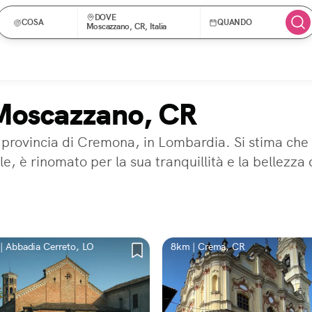
DOVE
COSA
QUANDO
Moscazzano, CR, Italia
 Moscazzano, CR
 provincia di Cremona, in Lombardia. Si stima che 
, è rinomato per la sua tranquillità e la bellezza d
| Abbadia Cerreto, LO
8km | Crema, CR