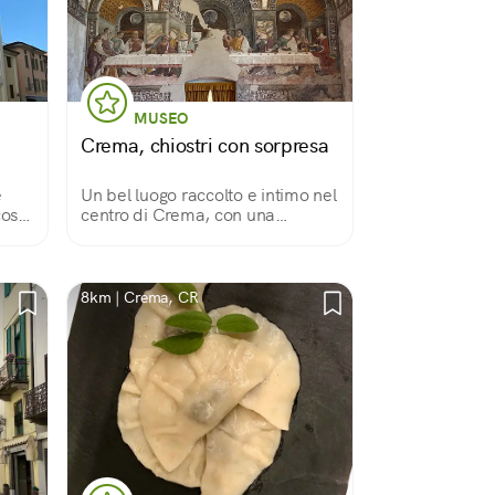
MUSEO
Crema, chiostri con sorpresa
e
Un bel luogo raccolto e intimo nel
osì
centro di Crema, con una
se
sorpresa che non ti aspetti
r
8km | Crema, CR