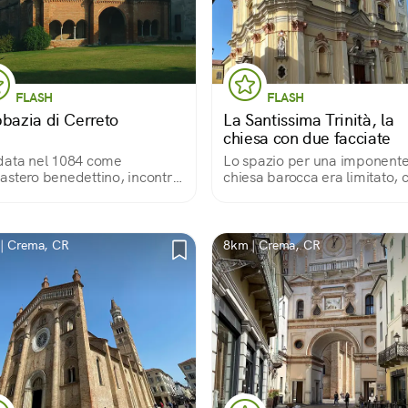
FLASH
FLASH
bbazia di Cerreto
La Santissima Trinità, la
chiesa con due facciate
data nel 1084 come
Lo spazio per una imponent
stero benedettino, incontra
chiesa barocca era limitato, c
diverse ricostruzioni.
l’architetto Andrea Nono scel
'aspetto a prima vista
questa originale soluzione pe
ero, colpisce chi entra con le
darle visibilità.
tre navate
| Crema, CR
8km | Crema, CR
prendentemente luminose.