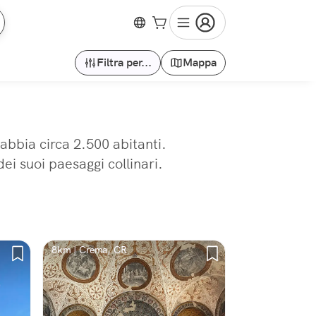
Filtra per...
Mappa
abbia circa 2.500 abitanti.
ei suoi paesaggi collinari.
8km | Crema, CR