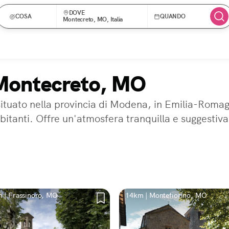
DOVE
COSA
QUANDO
Montecreto, MO, Italia
 Montecreto, MO
uato nella provincia di Modena, in Emilia-Romag
abitanti. Offre un'atmosfera tranquilla e suggestiva
 | Frassinoro, MO
14km | Montefiorino, MO