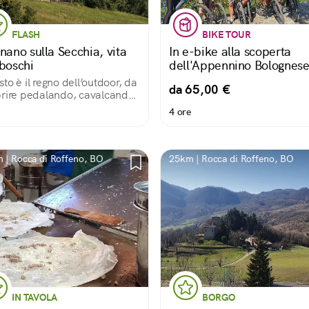
FLASH
BIKE TOUR
nano sulla Secchia, vita
In e-bike alla scoperta
 boschi
dell'Appennino Bolognes
to è il regno dell’outdoor, da
da 65,00 €
rire pedalando, cavalcando,
minando, arrampicando,
4 ore
lti tra castagni e boschi. Con
Big Bench blu affacciata sul
do.
 | Rocca di Roffeno, BO
25km | Rocca di Roffeno, BO
IN TAVOLA
BORGO