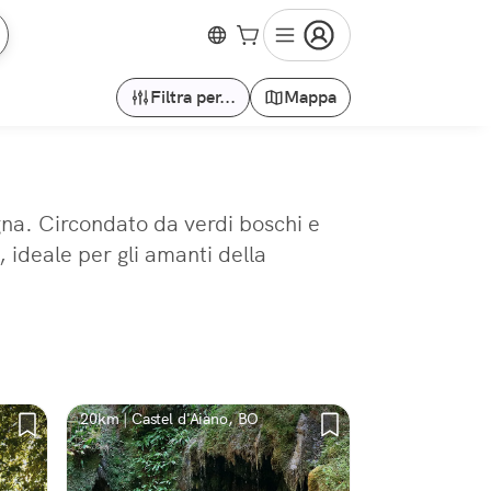
Filtra per...
Mappa
na. Circondato da verdi boschi e
, ideale per gli amanti della
20km | Castel d'Aiano, BO