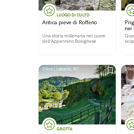
LUOGO DI CULTO
Antica pieve di Roffeno
Prig
nei
Una storia millenaria nel cuore
Ques
dell'Appennino Bolognese
scop
cam
acco
una 
mon
25km | Labante, BO
25km
GROTTA