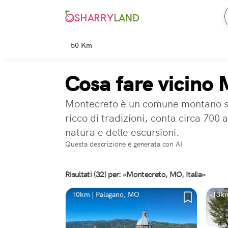
SHARRY
LAND
50 Km
Cosa fare vicino
Montecreto è un comune montano sit
ricco di tradizioni, conta circa 700 
natura e delle escursioni.
Questa descrizione è generata con AI
Risultati (32) per: «Montecreto, MO, Italia»
10km | Palagano, MO
13km