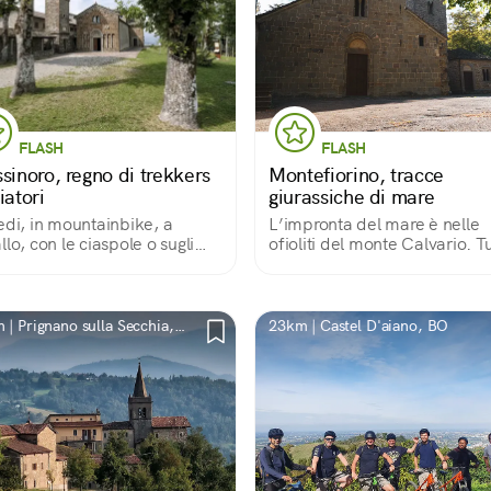
FLASH
FLASH
sinoro, regno di trekkers
Montefiorino, tracce
iatori
giurassiche di mare
edi, in mountainbike, a
L’impronta del mare è nelle
llo, con le ciaspole o sugli
ofioliti del monte Calvario. T
 il Comune più alto
Intorno, una natura rigoglios
’appennino modenese e ci
attraversata da un’antica via
glie tutto l’anno. Da non
fa tappa alla pieve romanica
ere, l’abbazia benedettina.
Rubbiano. A vegliare su tutto,
 | Prignano sulla Secchia,
23km | Castel D'aiano, BO
Rocca.