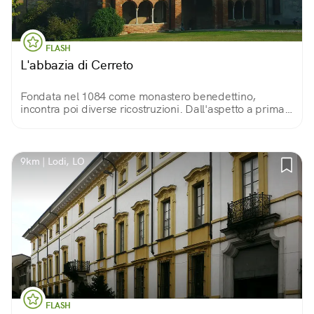
FLASH
L'abbazia di Cerreto
Fondata nel 1084 come monastero benedettino,
incontra poi diverse ricostruzioni. Dall'aspetto a prima
vista austero, colpisce chi entra con le sue tre navate
sorprendentemente luminose.
9km | Lodi, LO
FLASH