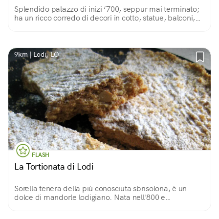
Splendido palazzo di inizi ‘700, seppur mai terminato;
ha un ricco corredo di decori in cotto, statue, balconi,
inferriate in bronzo e un magnifico cortile.
9km | Lodi, LO
FLASH
La Tortionata di Lodi
Sorella tenera della più conosciuta sbrisolona, è un
dolce di mandorle lodigiano. Nata nell'800 e
tramandata di padre in figlio dalla famiglia di pasticceri
Tacchinardi, è una bontà a tutte le ore!