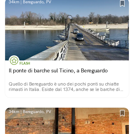
34km | Bereguardo, PV
FLASH
Il ponte di barche sul Ticino, a Bereguardo
Quello di Bereguardo è uno dei pochi ponti su chiatte
rimasti in Italia. Esiste dal 1374, anche se le barche di
legno sono state sostituite agli inizi del ‘900 con barche
di cemento.
34km | Bereguardo, PV