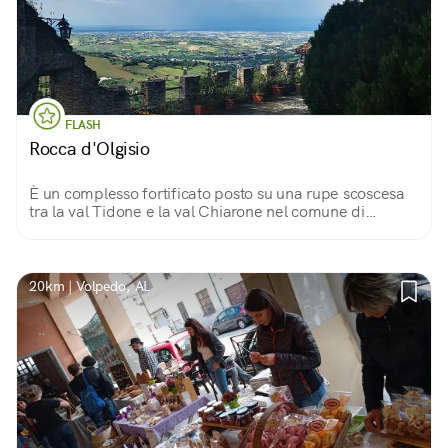
FLASH
Rocca d'Olgisio
È un complesso fortificato posto su una rupe scoscesa
tra la val Tidone e la val Chiarone nel comune di
Pianello Val Tidone. Bellissimi gli ambienti interni e il
panorama che si gode da qui.
20km | Volpedo, AL