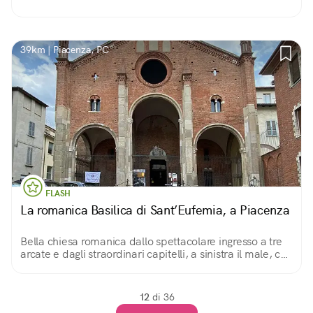
39km | Piacenza, PC
FLASH
La romanica Basilica di Sant’Eufemia, a Piacenza
Bella chiesa romanica dallo spettacolare ingresso a tre
arcate e dagli straordinari capitelli, a sinistra il male, con
esseri mostruosi, a destra il bene, con vegetazione
paradisiaca. Interno solenne.
12
di 36