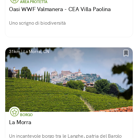
AREA PROTETTA
Oasi WWF Valmanera - CEA Villa Paolina
Uno scrigno di biodiversità
31km | La Morra, CN
BORGO
La Morra
Un incantevole borgo tra le Langhe, patria del Barolo