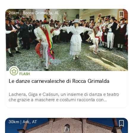
vegetazione mediterranea.
26km | Rocca Grimalda, AL
FLASH
Le danze carnevalesche di Rocca Grimalda
Lachera, Giga e Calisun, un insieme di danza e teatro
che grazie a maschere e costumi racconta con
spensieratezza ed allegria le lotte del popolo contro un
tiranno feudatario.
30km | Asti, AT