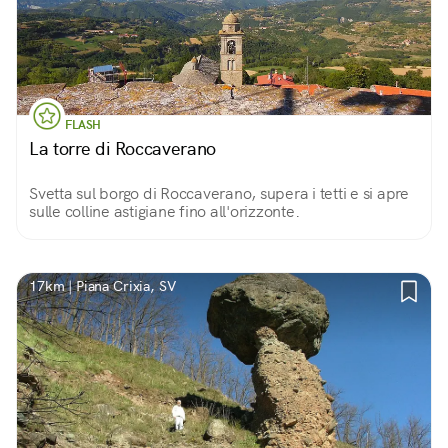
FLASH
La torre di Roccaverano
Svetta sul borgo di Roccaverano, supera i tetti e si apre
sulle colline astigiane fino all'orizzonte.
17km | Piana Crixia, SV