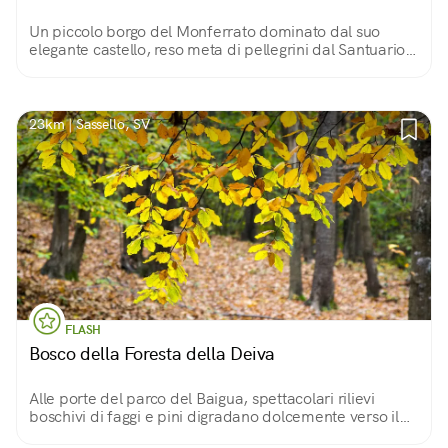
Un piccolo borgo del Monferrato dominato dal suo
elegante castello, reso meta di pellegrini dal Santuario
della Bruceta ed affacciato sul meraviglioso paesaggio
di questa zona.
23km | Sassello, SV
FLASH
Bosco della Foresta della Deiva
Alle porte del parco del Baigua, spettacolari rilievi
boschivi di faggi e pini digradano dolcemente verso il
mare, lasciando spazio a verdi praterie e macchie di