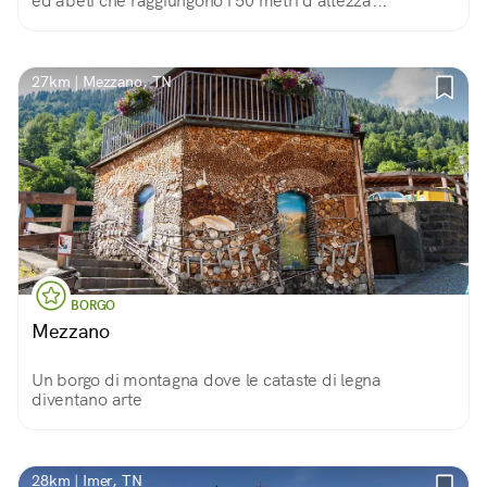
ed abeti che raggiungono i 50 metri d'altezza...
27km | Mezzano, TN
BORGO
Mezzano
Un borgo di montagna dove le cataste di legna
diventano arte
28km | Imer, TN