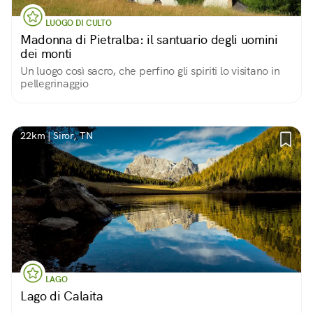
LUOGO DI CULTO
Madonna di Pietralba: il santuario degli uomini
dei monti
Un luogo così sacro, che perfino gli spiriti lo visitano in
pellegrinaggio
22km | Siror, TN
LAGO
Lago di Calaita