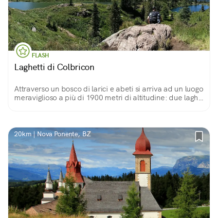
FLASH
Laghetti di Colbricon
Attraverso un bosco di larici e abeti si arriva ad un luogo
meraviglioso a più di 1900 metri di altitudine: due laghi
gemelli immersi in uno scorcio delle Dolomiti.
20km | Nova Ponente, BZ