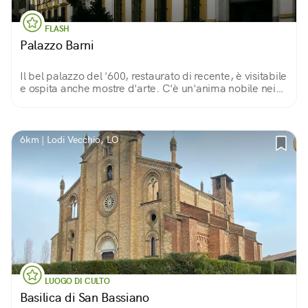
FLASH
Palazzo Barni
Il bel palazzo del '600, restaurato di recente, è visitabile
e ospita anche mostre d'arte. C'è un'anima nobile nei
suoi alti soffitti affrescati, nelle ampie scalinate e negli
ariosi cortili interni.
6km | Lodi Vecchio, LO
LUOGO DI CULTO
Basilica di San Bassiano