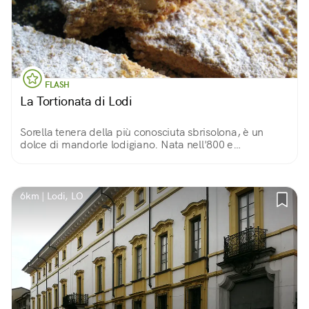
FLASH
La Tortionata di Lodi
Sorella tenera della più conosciuta sbrisolona, è un
dolce di mandorle lodigiano. Nata nell'800 e
tramandata di padre in figlio dalla famiglia di pasticceri
Tacchinardi, è una bontà a tutte le ore!
6km | Lodi, LO