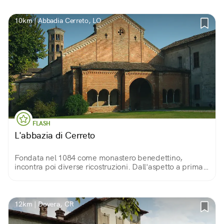
10km | Abbadia Cerreto, LO
FLASH
L'abbazia di Cerreto
Fondata nel 1084 come monastero benedettino,
incontra poi diverse ricostruzioni. Dall'aspetto a prima
vista austero, colpisce chi entra con le sue tre navate
sorprendentemente luminose.
12km | Dovera, CR