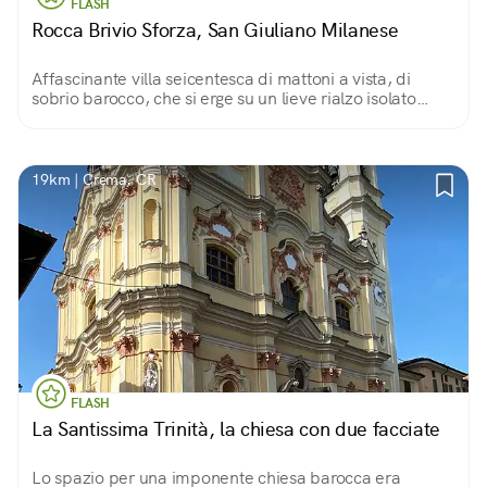
FLASH
Rocca Brivio Sforza, San Giuliano Milanese
Affascinante villa seicentesca di mattoni a vista, di
sobrio barocco, che si erge su un lieve rialzo isolato
nella campagna. Dal monumentale cancello si
intravede il giardino con un’elegante loggia.
19km | Crema, CR
FLASH
La Santissima Trinità, la chiesa con due facciate
Lo spazio per una imponente chiesa barocca era