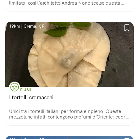
limitato, così l’architetto Andrea Nono scelse questa
originale soluzione per darle visibilità.
19km | Crema, CR
FLASH
I tortelli cremaschi
Unici tra i tortelli italiani per forma e ripieno. Queste
mezzelune infatti contengono profumi d'Oriente: cedro,
uvetta, noce moscata, amaretto tritato e mostaccino, il
biscotto speziato locale.