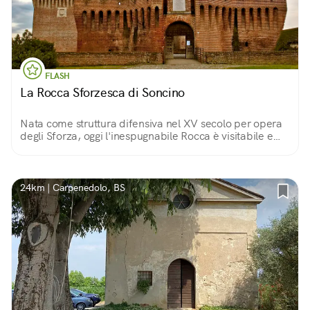
FLASH
La Rocca Sforzesca di Soncino
Nata come struttura difensiva nel XV secolo per opera
degli Sforza, oggi l'inespugnabile Rocca è visitabile e
ospita due Musei, oltre a eventi legati all'arte
contemporanea.
24km | Carpenedolo, BS