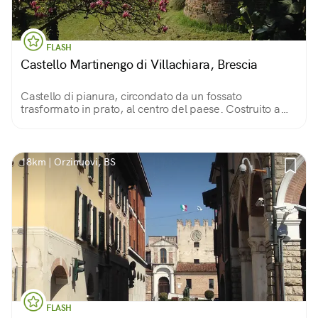
FLASH
Castello Martinengo di Villachiara, Brescia
Castello di pianura, circondato da un fossato
trasformato in prato, al centro del paese. Costruito a
fine ‘300, ha forma quadrata con belle torri cilindriche
agli angoli.
18km | Orzinuovi, BS
FLASH