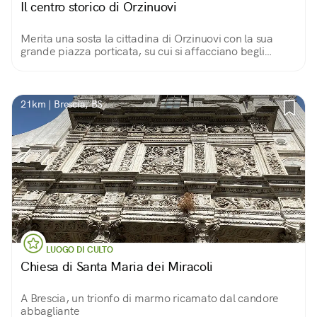
Il centro storico di Orzinuovi
Merita una sosta la cittadina di Orzinuovi con la sua
grande piazza porticata, su cui si affacciano begli
edifici storici come il gotico Palazzo podestarile, e
chiusa in fondo dal castello.
21km | Brescia, BS
LUOGO DI CULTO
Chiesa di Santa Maria dei Miracoli
A Brescia, un trionfo di marmo ricamato dal candore
abbagliante