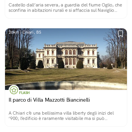
Castello dall’aria severa, a guardia del fiume Oglio, che
sconfina in abitazioni rurali e si affaccia sul Naviglio
Grande Pallavicino. Ha forma trapezoidale per
adattarsi al terreno.
26km | Chiari, BS
FLASH
Il parco di Villa Mazzotti Biancinelli
A Chiari c’è una bellissima villa liberty degli inizi del
‘900; l’edificio è raramente visitabile ma si può
ammirare dall’esterno perché è circondato da un
grande parco scenografico.