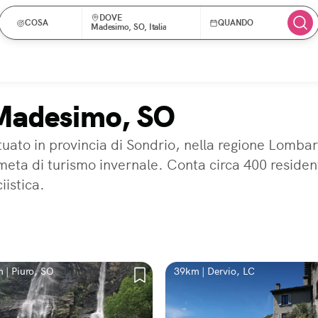
DOVE
COSA
QUANDO
Madesimo, SO, Italia
 Madesimo, SO
to in provincia di Sondrio, nella regione Lombard
e meta di turismo invernale. Conta circa 400 resid
iistica.
 | Piuro, SO
39km | Dervio, LC