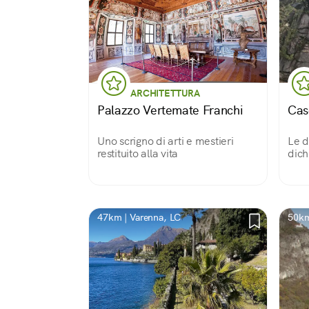
ARCHITETTURA
Palazzo Vertemate Franchi
Cas
Uno scrigno di arti e mestieri
Le d
restituito alla vita
dich
di R
davv
poss
la S
cond
47km | Varenna, LC
50km