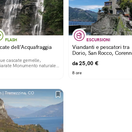
FLASH
ESCURSIONI
cate dell’Acquafraggia
Viandanti e pescatori tra
Dorio, San Rocco, Corenn
Dervio
ue cascate gemelle,
da 25,00 €
iarate Monumento naturale
egione Lombardia, lasciano
8 ore
ero a bocca aperta! Si
ono ammirare a Piuro, lungo
S 37 che da Chiavenna
uce a St.Moritz.
 | Tremezzina, CO