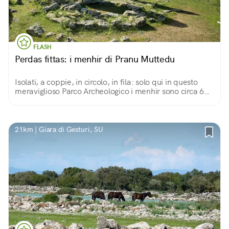
FLASH
Perdas fittas: i menhir di Pranu Muttedu
Isolati, a coppie, in circolo, in fila: solo qui in questo
meraviglioso Parco Archeologico i menhir sono circa 60,
misteriosi e magnetici, più antichi di Stonehenge.
21km | Giara di Gesturi, SU