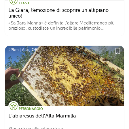
FLASH
La Giara, l’emozione di scoprire un altipiano
unico!
«Sa Jara Manna» è definita l’altare Mediterraneo più
prezioso: custodisce un incredibile patrimonio
archeologico, paesaggistico e di biodiversità animale e
vegetale. Nota per i cavallini selvatici.
29km | Ales, OR
PERSONAGGIO
L’abiaresus dell’Alta Marmilla
Storia di un allevatore di api