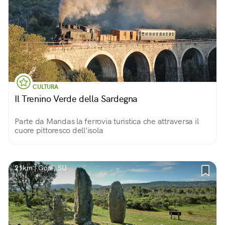
CULTURA
Il Trenino Verde della Sardegna
Parte da Mandas la ferrovia turistica che attraversa il
cuore pittoresco dell'isola
21km | Goni, SU