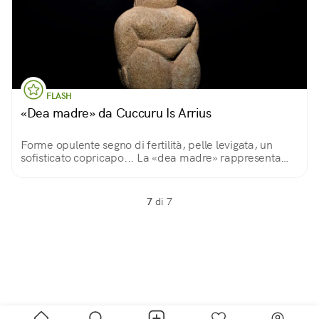
FLASH
«Dea madre» da Cuccuru Is Arrius
Forme opulente segno di fertilità, pelle levigata, un
sofisticato copricapo... La «dea madre» rappresenta
forse il ciclo eterno della vita. Ritrovata in una necropoli,
ha più di 6000 anni di età.
7
di 7