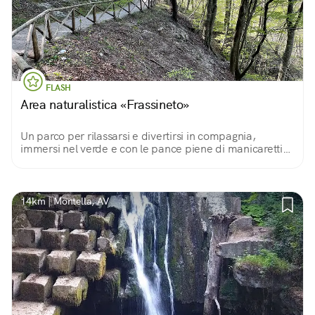
FLASH
Area naturalistica «Frassineto»
Un parco per rilassarsi e divertirsi in compagnia,
immersi nel verde e con le pance piene di manicaretti
da preparare con i barbecue in loco o da portare da
casa per un bel pic nic.
14km | Montella, AV