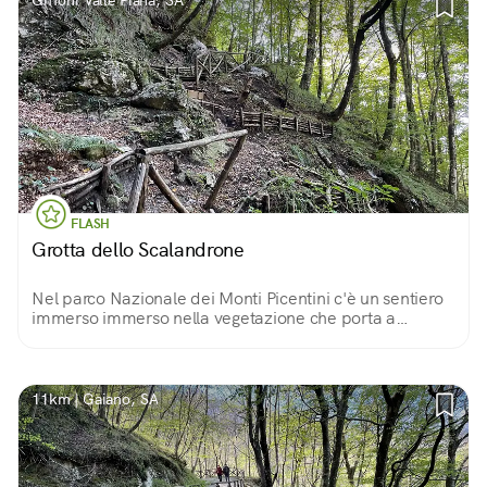
Giffoni Valle Piana, SA
FLASH
Grotta dello Scalandrone
Nel parco Nazionale dei Monti Picentini c'è un sentiero
immerso immerso nella vegetazione che porta a
scoprire una buia apertura nella roccia che conduce alla
Grotta dello Scalandrone.
11km | Gaiano, SA