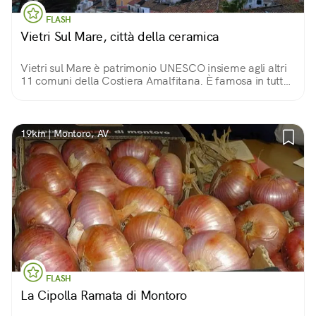
FLASH
Vietri Sul Mare, città della ceramica
Vietri sul Mare è patrimonio UNESCO insieme agli altri
11 comuni della Costiera Amalfitana. È famosa in tutto
il mondo per la produzione secolare di maioliche
artistiche oltre che per i suoi paesaggi.
19km | Montoro, AV
FLASH
La Cipolla Ramata di Montoro