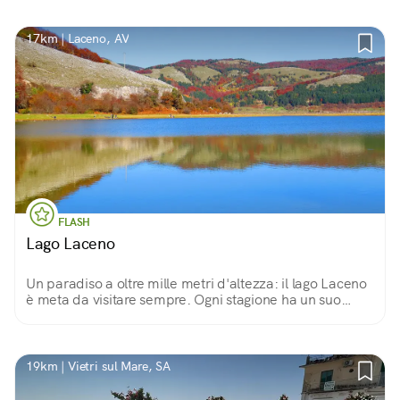
produttive sono rimaste invariate.
17km | Laceno, AV
FLASH
Lago Laceno
Un paradiso a oltre mille metri d'altezza: il lago Laceno
è meta da visitare sempre. Ogni stagione ha un suo
colore e rende il paesaggio sempre unico e nuovo tra
distese e cime che lo circondano.
19km | Vietri sul Mare, SA