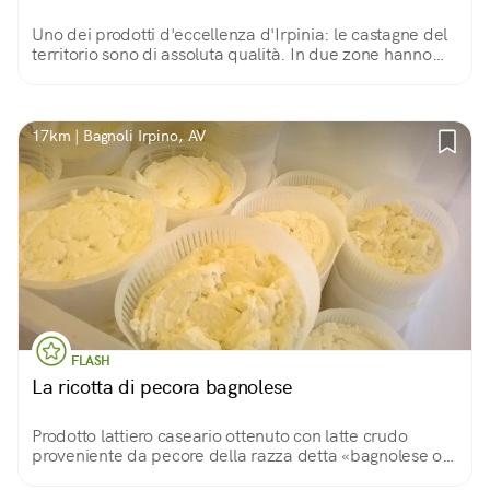
Uno dei prodotti d'eccellenza d'Irpinia: le castagne del
territorio sono di assoluta qualità. In due zone hanno
conseguito il riconoscimento IGP (castagna di Montella e
marrone di Serino). Da provare!
17km | Bagnoli Irpino, AV
FLASH
La ricotta di pecora bagnolese
Prodotto lattiero caseario ottenuto con latte crudo
proveniente da pecore della razza detta «bagnolese o
malevizza», costantemente al pascolo. Le tecniche