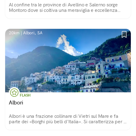
Al confine tra le province di Avellino e Salerno sorge
Montoro dove si coltiva una meraviglia e eccellenza
territoriale: la cipolla ramata varietà dolce e profumata
dal gusto inconfondibile!
20km | Albori, SA
FLASH
Albori
Albori è una frazione collinare di Vietri sul Mare e fa
parte dei «Borghi più belli d'Italia». Si caratterizza per le
sue case bianche arrampicate sul Monte Falerio ed
affacciate sul mare.