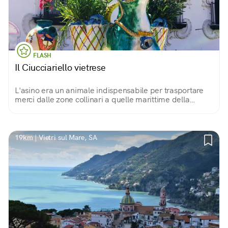
FLASH
Il Ciucciariello vietrese
L'asino era un animale indispensabile per trasportare
merci dalle zone collinari a quelle marittime della
Costiera Amalfitana. Il ceramista tedesco Richard
Dölker lo assurge a simbolo di questa terra.
19km | Vietri sul Mare, SA