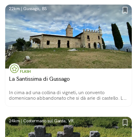
22km | Gussago, BS
FLASH
La Santissima di Gussago
In cima ad una collina di vigneti, un convento
domenicano abbandonato che si dà arie di castello. La
passeggiata per raggiungerlo e la vista sulla
Franciacorta sono bellissime.
24km | Costermano sul Garda, VR