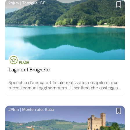
26km | Torriglia, GE
FLASH
Lago del Brugneto
Specchio d'acqua artificiale realizzato a scapito di due
piccoli comuni oggi sommersi. Il sentiero che costeggia
le sue sponde permette di apprezzare fitti boschi,
campi coltivati e antiche rovine.
29km | Monferrato, Italia