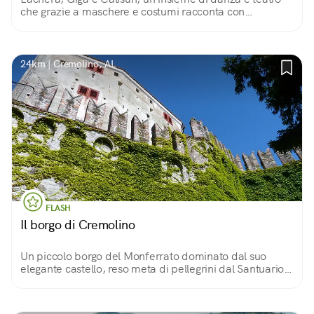
che grazie a maschere e costumi racconta con
spensieratezza ed allegria le lotte del popolo contro un
tiranno feudatario.
24km | Cremolino, AL
FLASH
Il borgo di Cremolino
Un piccolo borgo del Monferrato dominato dal suo
elegante castello, reso meta di pellegrini dal Santuario
della Bruceta ed affacciato sul meraviglioso paesaggio
di questa zona.