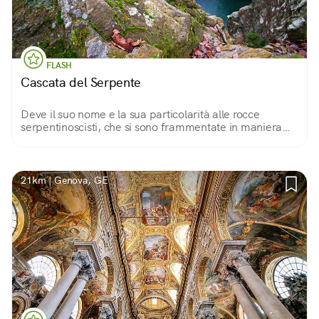
FLASH
Cascata del Serpente
Deve il suo nome e la sua particolarità alle rocce
serpentinoscisti, che si sono frammentate in maniera
non uniforme generando il salto d'acqua, un gioiello del
parco regionale del Beigua.
21km | Genova, GE