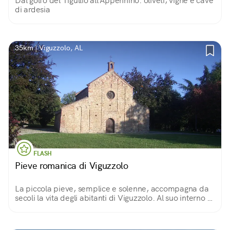
Dal golfo del Tigullio all'Appennino: oliveti, vigne e cave
di ardesia
35km | Viguzzolo, AL
FLASH
Pieve romanica di Viguzzolo
La piccola pieve, semplice e solenne, accompagna da
secoli la vita degli abitanti di Viguzzolo. Al suo interno ci
si può immergere in una spiritualità senza tempo,
scendendo fin nella sua cripta.