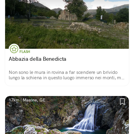
FLASH
Abbazia della Benedicta
Non sono le mura in rovina a far scendere un brivido
lungo la schiena in questo luogo immerso nei monti, ma
la consapevolezza che qui, tra il 7 e l'11 aprile 1944
vennero uccisi 147 partigiani.
17km | Masone, GE