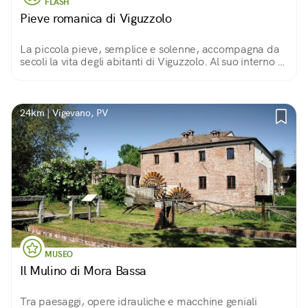
FLASH
Pieve romanica di Viguzzolo
La piccola pieve, semplice e solenne, accompagna da
secoli la vita degli abitanti di Viguzzolo. Al suo interno ci
si può immergere in una spiritualità senza tempo,
scendendo fin nella sua cripta.
24km | Vigevano, PV
MUSEO
Il Mulino di Mora Bassa
Tra paesaggi, opere idrauliche e macchine geniali