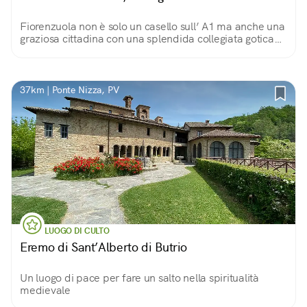
Fiorenzuola non è solo un casello sull’ A1 ma anche una
graziosa cittadina con una splendida collegiata gotica
ricca di affreschi tardo quattrocenteschi, importante
tappa sulla via Francigena.
37km | Ponte Nizza, PV
LUOGO DI CULTO
Eremo di Sant’Alberto di Butrio
Un luogo di pace per fare un salto nella spiritualità
medievale