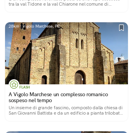
tra la val Tidone e la val Chiarone nel comune di
Pianello Val Tidone. Bellissimi gli ambienti interni e il
panorama che si gode da qui.
28km | Vigolo Marchese, PC
FLASH
A Vigolo Marchese un complesso romanico
sospeso nel tempo
Un insieme di grande fascino, composto dalla chiesa di
San Giovanni Battista e da un edificio a pianta trilobata
che fu prima tempio pagano e poi battistero.