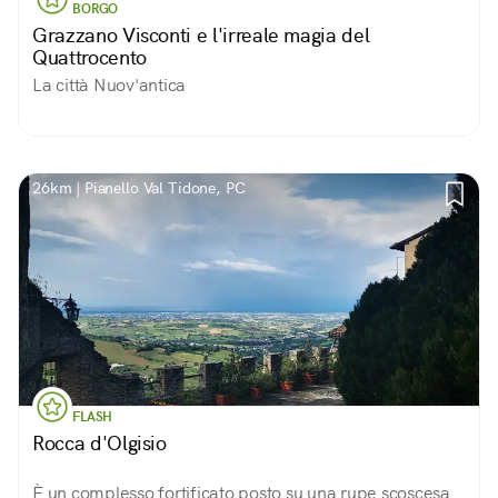
BORGO
Grazzano Visconti e l'irreale magia del
Quattrocento
La città Nuov'antica
26km | Pianello Val Tidone, PC
FLASH
Rocca d'Olgisio
È un complesso fortificato posto su una rupe scoscesa