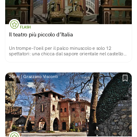
FLASH
Il teatro più piccolo d’Italia
Un trompe-l'oeil per il palco minuscolo e solo 12
spettatori: una chicca dal sapore orientale nel castello
di Vigoleno, già di per sé scrigno di mille Meraviglie.
26km | Grazzano Visconti