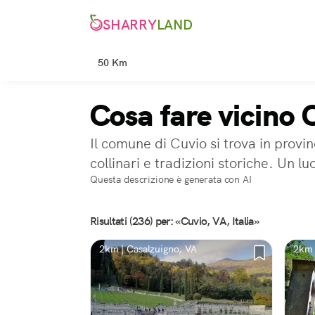
SHARRY
LAND
50 Km
Cosa fare vicino 
Il comune di Cuvio si trova in provi
collinari e tradizioni storiche. Un lu
Questa descrizione è generata con AI
Risultati (236) per: «Cuvio, VA, Italia»
2km | Casalzuigno, VA
2km 