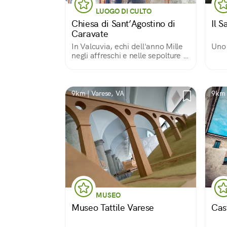
LUOGO DI CULTO
Chiesa di Sant’Agostino di
Il 
Caravate
In Valcuvia, echi dell'anno Mille
Uno 
negli affreschi e nelle sepolture di
una chiesetta
9km | Varese, VA
9km 
MUSEO
Museo Tattile Varese
Cas