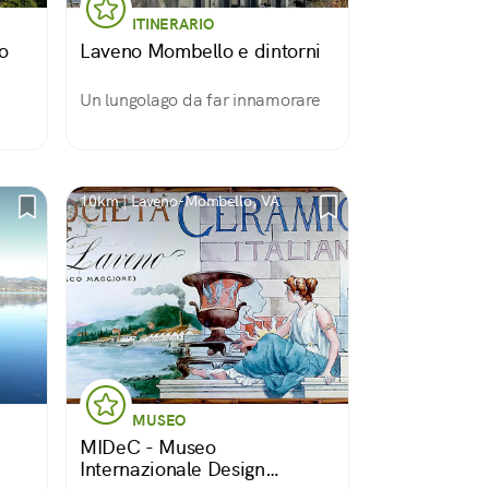
ITINERARIO
co
Laveno Mombello e dintorni
Un lungolago da far innamorare
10km | Laveno-Mombello, VA
MUSEO
MIDeC - Museo
Internazionale Design