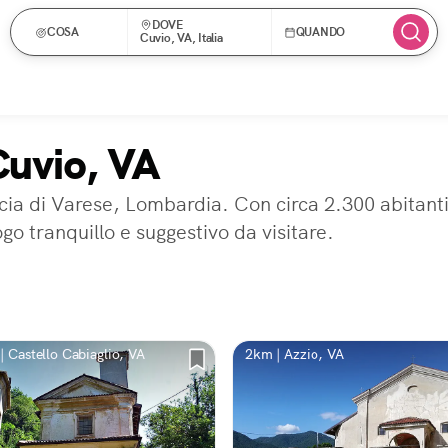
DOVE
COSA
QUANDO
Cuvio, VA, Italia
Cuvio, VA
ncia di Varese, Lombardia. Con circa 2.300 abitant
ogo tranquillo e suggestivo da visitare.
| Castello Cabiaglio, VA
2km | Azzio, VA