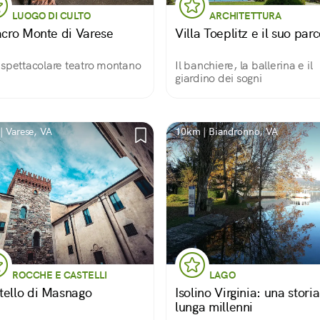
LUOGO DI CULTO
ARCHITETTURA
Sacro Monte di Varese
Villa Toeplitz e il suo par
spettacolare teatro montano
Il banchiere, la ballerina e il
giardino dei sogni
| Varese, VA
10km | Biandronno, VA
ROCCHE E CASTELLI
LAGO
tello di Masnago
Isolino Virginia: una storia
lunga millenni