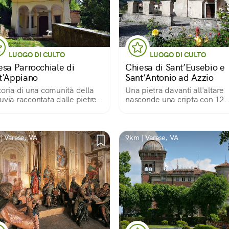
LUOGO DI CULTO
LUOGO DI CULTO
esa Parrocchiale di
Chiesa di Sant’Eusebio e
t'Appiano
Sant’Antonio ad Azzio
toria di una comunità della
Una pietra davanti all'altare
uvia raccontata dalle pietre e
nasconde una cripta con 12
'arte di Sant'Appiano
nicchie...
| Varese, VA
9km | Varese, VA