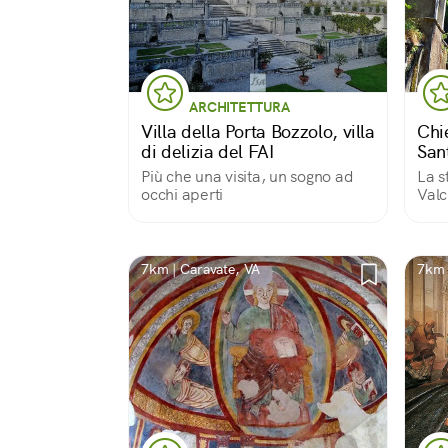
ARCHITETTURA
Villa della Porta Bozzolo, villa
Chi
di delizia del FAI
San
Più che una visita, un sogno ad
La s
occhi aperti
Valc
dall
7km | Caravate, VA
7km 