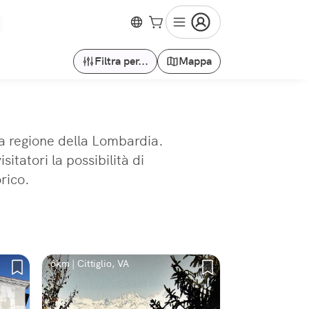
Filtra per...
Mappa
lla regione della Lombardia.
itatori la possibilità di
orico.
6km | Cittiglio, VA