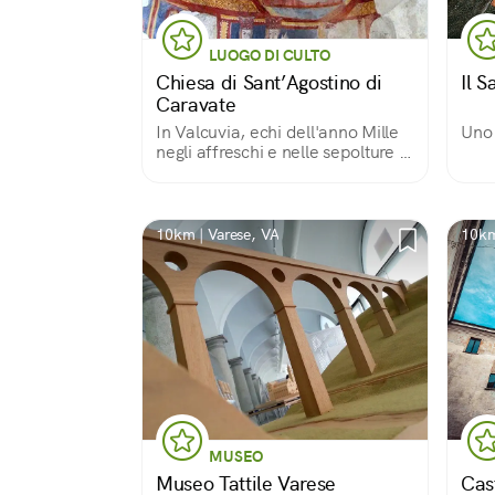
LUOGO DI CULTO
Chiesa di Sant’Agostino di
Il 
Caravate
In Valcuvia, echi dell'anno Mille
Uno 
negli affreschi e nelle sepolture di
una chiesetta
10km | Varese, VA
10km
MUSEO
Museo Tattile Varese
Cas