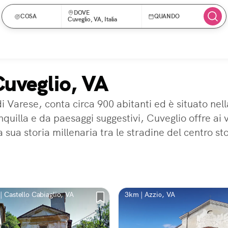
DOVE
COSA
QUANDO
Cuveglio, VA, Italia
Cuveglio, VA
di Varese, conta circa 900 abitanti ed è situato ne
illa e da paesaggi suggestivi, Cuveglio offre ai vis
 sua storia millenaria tra le stradine del centro st
| Castello Cabiaglio, VA
3km | Azzio, VA