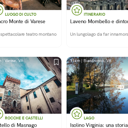
LUOGO DI CULTO
ITINERARIO
Sacro Monte di Varese
Laveno Mombello e dinto
spettacolare teatro montano
Un lungolago da far innamor
 | Varese, VA
11km | Biandronno, VA
ROCCHE E CASTELLI
LAGO
tello di Masnago
Isolino Virginia: una storia