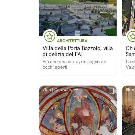
ARCHITETTURA
Villa della Porta Bozzolo, villa
Chi
di delizia del FAI
San
Più che una visita, un sogno ad
La s
occhi aperti
Valc
dall
7km | Caravate, VA
8km 