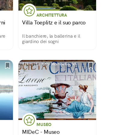
ARCHITETTURA
rni
Villa Toeplitz e il suo parco
are
Il banchiere, la ballerina e il
giardino dei sogni
11km | Laveno-Mombello, VA
MUSEO
MIDeC - Museo