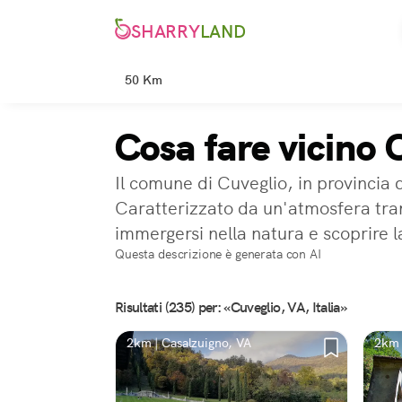
SHARRY
LAND
50 Km
Cosa fare vicino 
Il comune di Cuveglio, in provincia 
Caratterizzato da un'atmosfera tranqu
immergersi nella natura e scoprire la
Questa descrizione è generata con AI
Risultati (235) per: «Cuveglio, VA, Italia»
2km | Casalzuigno, VA
2km 