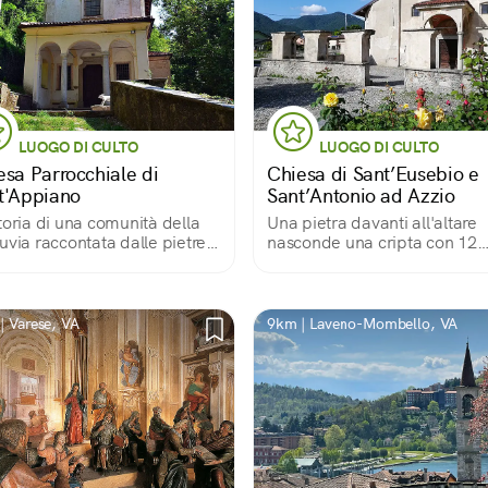
LUOGO DI CULTO
LUOGO DI CULTO
esa Parrocchiale di
Chiesa di Sant’Eusebio e
t'Appiano
Sant’Antonio ad Azzio
toria di una comunità della
Una pietra davanti all'altare
uvia raccontata dalle pietre e
nasconde una cripta con 12
'arte di Sant'Appiano
nicchie...
| Varese, VA
9km | Laveno-Mombello, VA