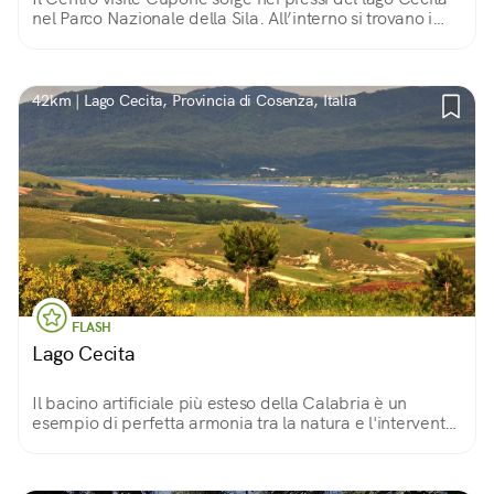
nel Parco Nazionale della Sila. All’interno si trovano i
recinti faunistici, un giardino geologico, un museo
naturalistico e un orto botanico.
42km | Lago Cecita, Provincia di Cosenza, Italia
FLASH
Lago Cecita
Il bacino artificiale più esteso della Calabria è un
esempio di perfetta armonia tra la natura e l'intervento
dell'uomo. La balneazione è vietata, ma passeggiate e
pic-nic sono i benvenuti!