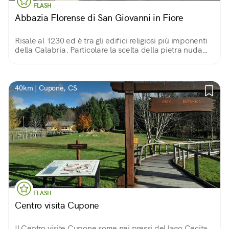
FLASH
Abbazia Florense di San Giovanni in Fiore
Risale al 1230 ed è tra gli edifici religiosi più imponenti
della Calabria. Particolare la scelta della pietra nuda
anche all'interno, fedele ai valori monastici di sobrietà e
modestia dei florensi.
40km | Cupone, CS
FLASH
Centro visita Cupone
Il Centro visite Cupone sorge nei pressi del lago Cecita