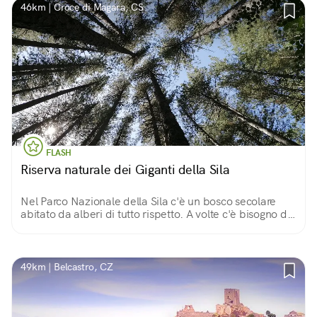
46km | Croce di Magara, CS
FLASH
Riserva naturale dei Giganti della Sila
Nel Parco Nazionale della Sila c'è un bosco secolare
abitato da alberi di tutto rispetto. A volte c'è bisogno di
sentirsi piccoli di fronte alla maestosa bellezza della
natura...
49km | Belcastro, CZ