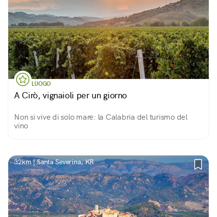
LUOGO
A Cirò, vignaioli per un giorno
Non si vive di solo mare: la Calabria del turismo del
vino
32km | Santa Severina, KR