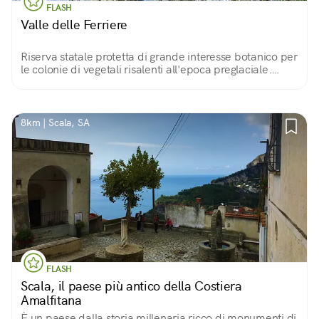
FLASH
Valle delle Ferriere
Riserva statale protetta di grande interesse botanico per
le colonie di vegetali risalenti all'epoca preglaciale.
Deve il nome alla presenza delle antiche ferriere della
Repubblica Amalfitana.
8km | Scala, SA
FLASH
Scala, il paese più antico della Costiera
Amalfitana
È un paese dalla storia millenaria ricco di monumenti di