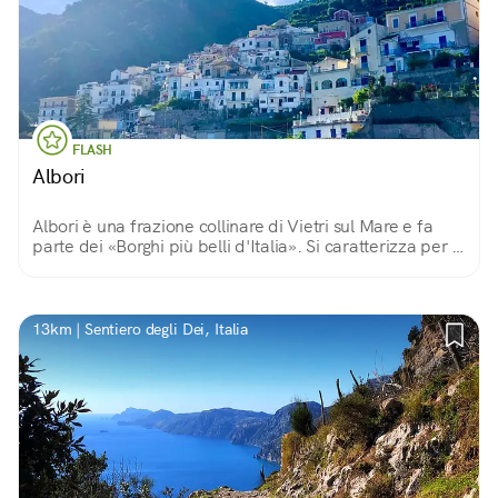
FLASH
Albori
Albori è una frazione collinare di Vietri sul Mare e fa
parte dei «Borghi più belli d'Italia». Si caratterizza per le
sue case bianche arrampicate sul Monte Falerio ed
affacciate sul mare.
13km | Sentiero degli Dei, Italia