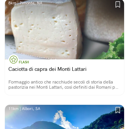
8km | Pimonte, NA
FLASH
Caciotta di capra dei Monti Lattari
Formaggio antico che racchiude secoli di storia della
pastorizia nei Monti Lattari, così definiti dai Romani per
la grande quantità di latte prodotta nel territorio. È uno
dei 580 PAT della Campania.
11km | Albori, SA