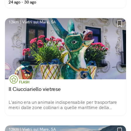
24 ago - 30 ago
13km | Vietri sul Mare, SA
FLASH
Il Ciucciariello vietrese
L'asino era un animale indispensabile per trasportare
merci dalle zone collinari a quelle marittime della
Costiera Amalfitana. Il ceramista tedesco Richard
Dölker lo assurge a simbolo di questa terra.
13km | Vietri sul Mare, SA