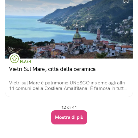
FLASH
Vietri Sul Mare, città della ceramica
Vietri sul Mare è patrimonio UNESCO insieme agli altri
11 comuni della Costiera Amalfitana. È famosa in tutto
il mondo per la produzione secolare di maioliche
artistiche oltre che per i suoi paesaggi.
12
di 41
Mostra di più