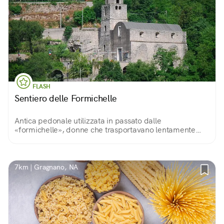
FLASH
Sentiero delle Formichelle
Antica pedonale utilizzata in passato dalle
«formichelle», donne che trasportavano lentamente
pesanti ceste di limoni raccolti sui terrazzamenti di
Tramonti verso le località di mare Maiori e Minori.
7km | Gragnano, NA