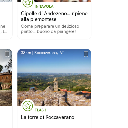
IN TAVOLA
Cipolle di Andezeno… ripiene
alla piemontese
gne
Come preparare un delizioso
, la
piatto… buono da piangere!
lo
33km | Roccaverano, AT
FLASH
La torre di Roccaverano