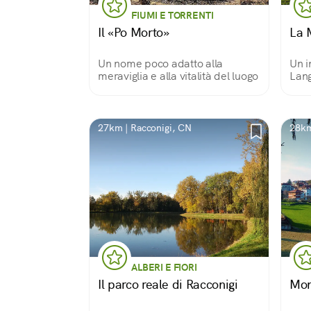
FIUMI E TORRENTI
Il «Po Morto»
La 
Un nome poco adatto alla
Un i
meraviglia e alla vitalità del luogo
Lang
27km | Racconigi, CN
28km
ALBERI E FIORI
Il parco reale di Racconigi
Mon