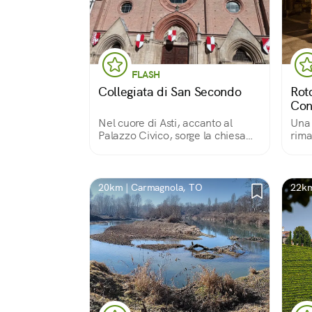
FLASH
Collegiata di San Secondo
Rot
Con
Nel cuore di Asti, accanto al
Una 
Palazzo Civico, sorge la chiesa
rima
medievale che la tradizione
di M
vuole sia stata costruita nel luogo
dove venne martirizzato
Secondo, soldato romano del II
20km | Carmagnola, TO
22km
secolo.