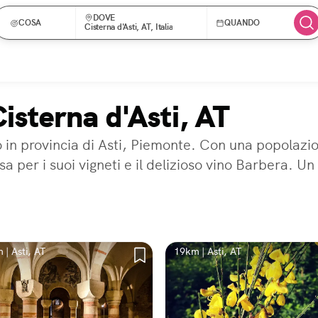
DOVE
COSA
QUANDO
Cisterna d'Asti, AT, Italia
Cisterna d'Asti, AT
 in provincia di Asti, Piemonte. Con una popolazion
 per i suoi vigneti e il delizioso vino Barbera. Un 
 | Asti, AT
19km | Asti, AT