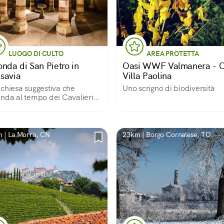
LUOGO DI CULTO
AREA PROTETTA
onda di San Pietro in
Oasi WWF Valmanera - 
savia
Villa Paolina
chiesa suggestiva che
Uno scrigno di biodiversità
nda al tempo dei Cavalieri
alta
 | La Morra, CN
23km | Borgo Cornalese, TO