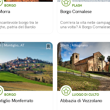
BORGO
FLASH
Morra
Borgo Cornalese
ncantevole borgo tra le
Com'era la vita nelle campa
he, patria del Barolo
una volta? A Borgo Cornalese
risposta la si trova tra una villa,
una chiesetta e un mulino,
camminando in questo picco
mondo lontano dal Mondo.
 | Montiglio, AT
28km | Albugnano
BORGO
LUOGO DI CULTO
tiglio Monferrato
Abbazia di Vezzolano