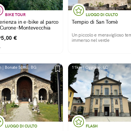
BIKE TOUR
LUOGO DI CULTO
erienza in e-bike al parco
Tempio di San Tomè
 Curone-Montevecchia
Un piccolo e meraviglioso te
95,00 €
immerso nel verde
e
 | Bonate Sotto, BG
11km | Oggiono, LC
LUOGO DI CULTO
FLASH