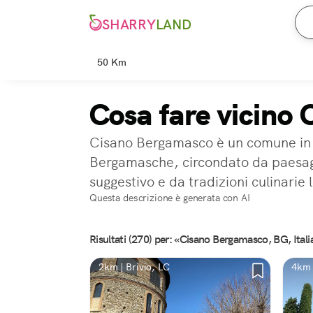
SHARRY
LAND
50 Km
Cosa fare vicino
Cisano Bergamasco è un comune in pr
Bergamasche, circondato da paesagg
suggestivo e da tradizioni culinarie l
Questa descrizione è generata con AI
Risultati (270) per: «Cisano Bergamasco, BG, Itali
2km | Brivio, LC
4km 