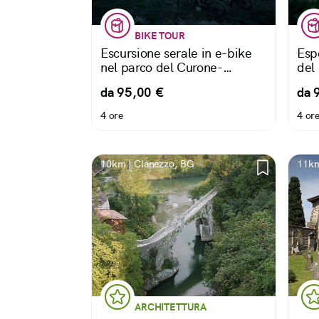
BIKE TOUR
Escursione serale in e-bike
Esp
nel parco del Curone-
del
Montevecchia
da 95,00 €
da 
4 ore
4 or
10km | Clanezzo, BG
11km
ARCHITETTURA