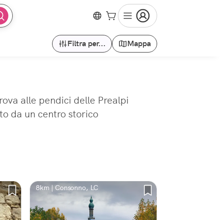
Filtra per...
Mappa
ova alle pendici delle Prealpi
o da un centro storico
8km | Consonno, LC