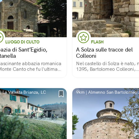
LUOGO DI CULTO
FLASH
azia di Sant’Egidio,
A Solza sulle tracce del
tanella
Colleoni
fascinante abbazia romanica
Nel castello di Solza è nato, 
Monte Canto che fu l'ultima
1395, Bartolomeo Colleoni,
ra di Padre Turoldo
capitano di ventura. Un post
curioso, a cui le stratificazion
della storia hanno dato un
aspetto a metà tra castello e
 La Valletta Brianza, LC
9km | Almenno San Bartolomeo,
cascina.
BG