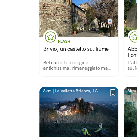
FLASH
Brivio, un castello sul fiume
Abb
Fon
Bel castello di origine
L'af
antichissima, rimaneggiato ma
sul 
leggibile, in posizione strategica
dimo
sull’Adda, a protezione
dell’attraversamento.
Trasformato in filanda nell’800,
8km | La Valletta Brianza, LC
8km |
oggi è adibito ad abitazioni.