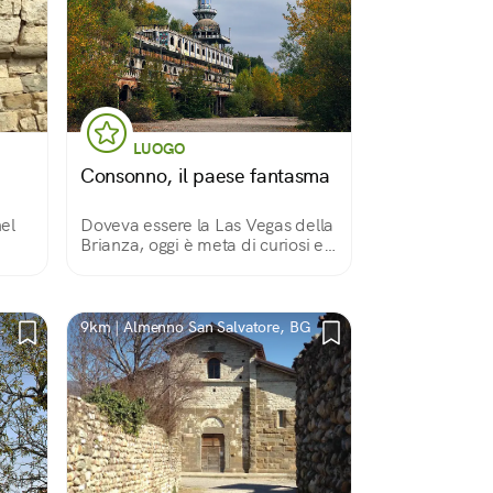
LUOGO
Consonno, il paese fantasma
nel
Doveva essere la Las Vegas della
Brianza, oggi è meta di curiosi e
o
nostalgici.
i
9km | Almenno San Salvatore, BG