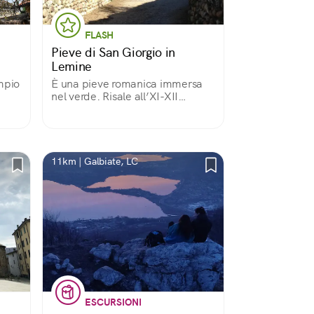
FLASH
Pieve di San Giorgio in
Lemine
mpio
È una pieve romanica immersa
nel verde. Risale all’XI-XII
secolo. L’interno, a tre navate, é
ricoperto di affreschi pregevoli.
Restaurata di recente e tenuta
aperta da volontari.
11km | Galbiate, LC
ESCURSIONI