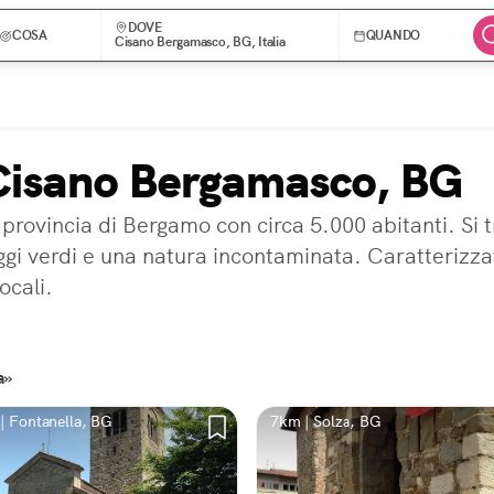
DOVE
COSA
QUANDO
Cisano Bergamasco, BG, Italia
 Cisano Bergamasco, BG
ovincia di Bergamo con circa 5.000 abitanti. Si tr
i verdi e una natura incontaminata. Caratterizzat
ocali.
a»
| Fontanella, BG
7km | Solza, BG