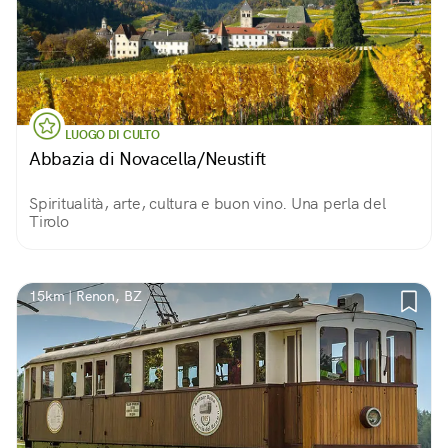
LUOGO DI CULTO
Abbazia di Novacella/Neustift
Spiritualità, arte, cultura e buon vino. Una perla del
Tirolo
15km | Renon, BZ