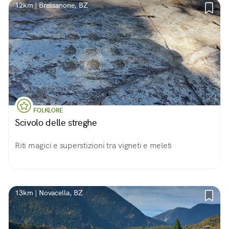
12km | Bressanone, BZ
FOLKLORE
Scivolo delle streghe
Riti magici e superstizioni tra vigneti e meleti
13km | Novacella, BZ