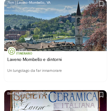
7km | Laveno-Mombello, VA
ITINERARIO
Laveno Mombello e dintorni
Un lungolago da far innamorare
8km | Laveno-Mombello, VA