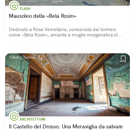
FLASH
Mausoleo della «Bela Rosin»
Dedicato a Rosa Vercellana, conosciuta dai torinesi
come «Bela Rosin», amante e moglie morganatica di
Vittorio Emanuele II, fu eretto per custodirne le spoglie
mortali. Oggi è spazio espositivo.
13km | Torino, TO
ARCHITETTURA
Il Castello del Drosso. Una Meraviglia da salvare