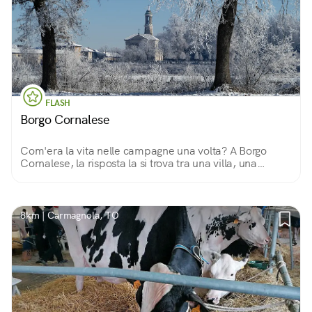
FLASH
Borgo Cornalese
Com'era la vita nelle campagne una volta? A Borgo
Cornalese, la risposta la si trova tra una villa, una
chiesetta e un mulino, camminando in questo piccolo
mondo lontano dal Mondo.
8km | Carmagnola, TO