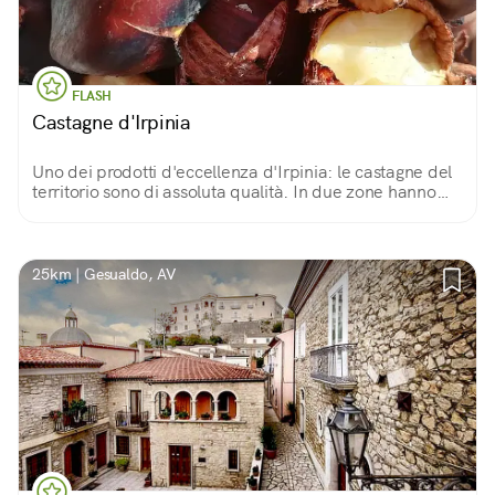
FLASH
Castagne d'Irpinia
Uno dei prodotti d'eccellenza d'Irpinia: le castagne del
territorio sono di assoluta qualità. In due zone hanno
conseguito il riconoscimento IGP (castagna di Montella e
marrone di Serino). Da provare!
25km | Gesualdo, AV