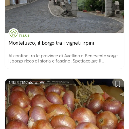
FLASH
Montefusco, il borgo tra i vigneti irpini
Al confine tra le province di Avellino e Benevento sorge
il borgo ricco di storia e fascino. Spettacolare il
paesaggio circostante dove i vigneti dei pregiati vini
irpini e sanniti si estendono.
14km | Montoro, AV