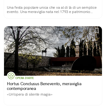
Una festa popolare unica che va al di là di un semplice
evento. Una meraviglia nata nel 1793 e patrimonio
della comunità. Un qualcosa che è entrato a far parte
del codice genetico dei Montemaranesi.
19km | Benevento, BN
OPERA D'ARTE
Hortus Conclusus Benevento, meraviglia
contemporanea
«Un’opera di silente magia»