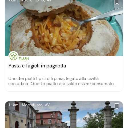
9km | Petruro Irpino, AV
FLASH
Pasta e fagioli in pagnotta
Uno dei piatti tipici d'Irpinia, legato alla civiltà
contadina. Questo piatto era solito essere consumato
dai lavoratori nei campi in pausa pranzo. Leccornia
rimasta intatta come allora!
11km | Montefusco, AV