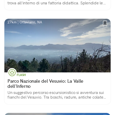
trova all'interno di una fattoria didattica. Splendide le
sue cascate. All'interno area pic-nic organizzata, pulita
e sostenibile!
27km | Ottaviano, NA
FLASH
Parco Nazionale del Vesuvio: La Valle
dell'Inferno
Un suggestivo percorso escursionistico si avventura sui
fianchi del Vesuvio. Tra boschi, radure, antiche colate
laviche e ginestre in fiore, si arriva piano piano al cono
del vulcano...