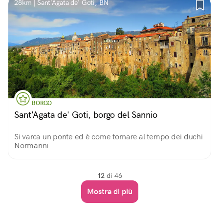
28km | Sant'Agata de' Goti, BN
BORGO
Sant'Agata de' Goti, borgo del Sannio
Si varca un ponte ed è come tornare al tempo dei duchi
Normanni
12
di 46
Mostra di più