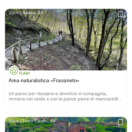
22km | Gaiano, SA
FLASH
Area naturalistica «Frassineto»
Un parco per rilassarsi e divertirsi in compagnia,
immersi nel verde e con le pance piene di manicaretti
da preparare con i barbecue in loco o da portare da
casa per un bel pic nic.
23km | Tocco Caudio, BN