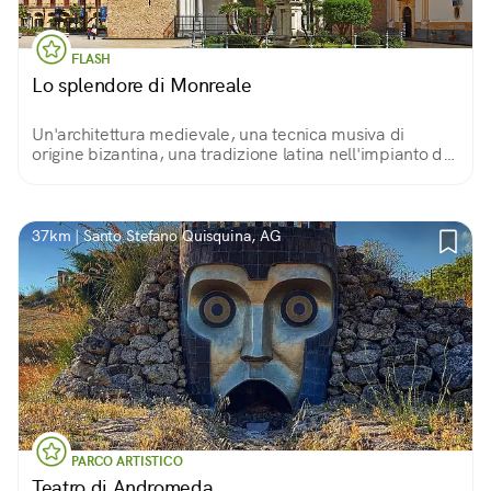
FLASH
Lo splendore di Monreale
Un'architettura medievale, una tecnica musiva di
origine bizantina, una tradizione latina nell'impianto di
una delle chiese più stupefacenti al mondo: il Duomo di
Monreale.
37km | Santo Stefano Quisquina, AG
PARCO ARTISTICO
Teatro di Andromeda