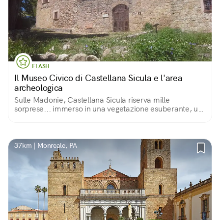
FLASH
Il Museo Civico di Castellana Sicula e l'area
archeologica
Sulle Madonie, Castellana Sicula riserva mille
sorprese... immerso in una vegetazione esuberante, un
museo civico racchiude misteriosi ipogei romani e
collezioni archeologiche ed etnoantropologiche
37km | Monreale, PA