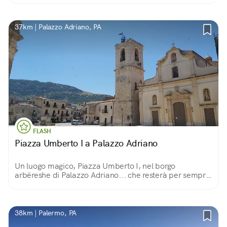
37km | Palazzo Adriano, PA
FLASH
Piazza Umberto I a Palazzo Adriano
Un luogo magico, Piazza Umberto I, nel borgo
arbëreshe di Palazzo Adriano... che resterà per sempre
immortalato nel capolavoro da Oscar del regista
siciliano Giuseppe Tornatore: Nuovo Cinema Paradiso
38km | Palermo, PA