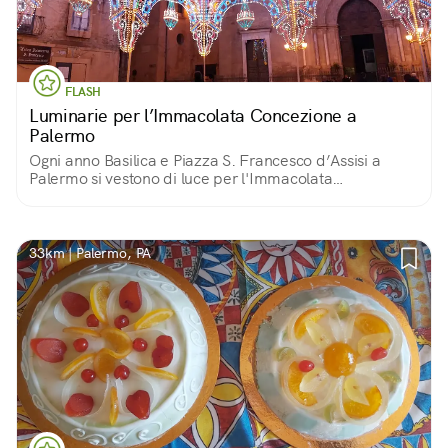
FLASH
Luminarie per l’Immacolata Concezione a
Palermo
Ogni anno Basilica e Piazza S. Francesco d’Assisi a
Palermo si vestono di luce per l'Immacolata
Concezione: una tradizione solenne di «luminarie» che
si ripete dalla scomparsa della peste nel 1624.
33km | Palermo, PA