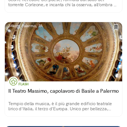
torrente Corleone, e incanta chi la osserva, all’ombra di
gelsi, noci e frassini, o ne contempla il Canyon dall'alto
della superba Rocca dei Maschi!
34km | Palermo, PA
FLASH
Il Teatro Massimo, capolavoro di Basile a Palermo
Tempio della musica, è il più grande edificio teatrale
lirico d'Italia, il terzo d'Europa. Unico per bellezza,
acustica perfetta e ingegno di soluzioni tutte da scoprire
tra sale, palchi e foyer!