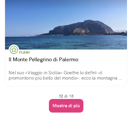
FLASH
Il Monte Pellegrino di Palermo
Nel suo «Viaggio in Sicilia» Goethe lo definì «il
promontorio più bello del mondo»: ecco la montagna di
Palermo, vero simbolo della città, scrigno di storia,
biodiversità, archeologia e spiritualità
12
di 18
Mostra di più