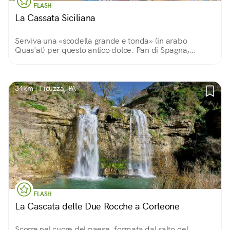
FLASH
La Cassata Siciliana
Serviva una «scodella grande e tonda» (in arabo
Quas'at) per questo antico dolce. Pan di Spagna,
ricotta, pezzetti di cioccolato e frutta candita per
celebrare la tradizione della Pasqua a Palermo
34km | Ficuzza, PA
FLASH
La Cascata delle Due Rocche a Corleone
Scorre nel cuore del paese, formata dal salto del