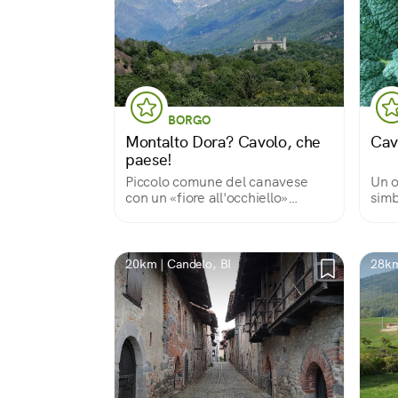
BORGO
Montalto Dora? Cavolo, che
Cav
paese!
Piccolo comune del canavese
Un o
con un «fiore all'occhiello»
simb
davvero particolare
Dor
20km | Candelo, BI
28km 