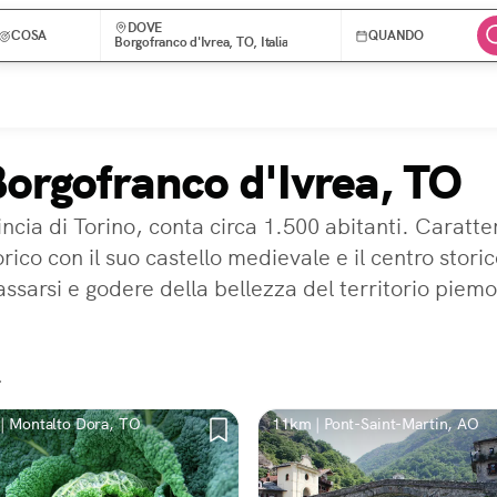
DOVE
COSA
QUANDO
Borgofranco d'Ivrea, TO, Italia
Borgofranco d'Ivrea, TO
incia di Torino, conta circa 1.500 abitanti. Caratt
ico con il suo castello medievale e il centro stori
assarsi e godere della bellezza del territorio piem
»
| Montalto Dora, TO
11km | Pont-Saint-Martin, AO