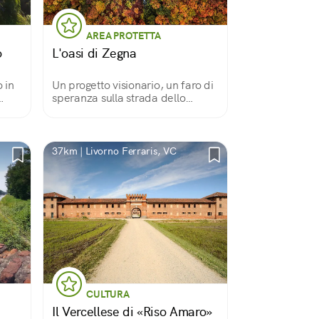
AREA PROTETTA
o
L'oasi di Zegna
 in
Un progetto visionario, un faro di
speranza sulla strada dello
.
sviluppo sostenibile
ato
37km | Livorno Ferraris, VC
CULTURA
Il Vercellese di «Riso Amaro»