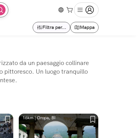
Filtra per...
Mappa
erizzato da un paesaggio collinare
co pittoresco. Un luogo tranquillo
ontese.
16km | Oropa, BI