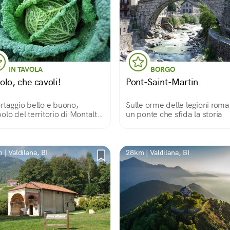
IN TAVOLA
BORGO
olo, che cavoli!
Pont-Saint-Martin
rtaggio bello e buono,
Sulle orme delle legioni roma
olo del territorio di Montalto
un ponte che sfida la storia
a
| Valdilana, BI
28km | Valdilana, BI