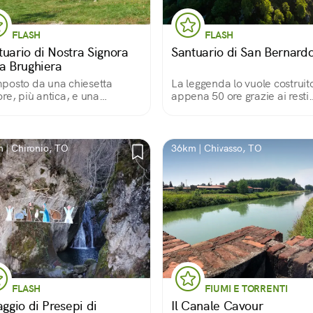
FLASH
FLASH
tuario di Nostra Signora
Santuario di San Bernard
la Brughiera
osto da una chiesetta
La leggenda lo vuole costruito
re, più antica, e una
appena 50 ore grazie ai resti
iore, cuore del santuario,
delle fortificazioni dolciniane
to luogo di pace che
Proprio qui infatti, il famiger
glie eremiti e pellegrini ha un
frate combatté la sua ultima
ato di processioni finite male
battaglia.
 | Chironio, TO
36km | Chivasso, TO
retici in fuga.
FLASH
FIUMI E TORRENTI
aggio di Presepi di
Il Canale Cavour