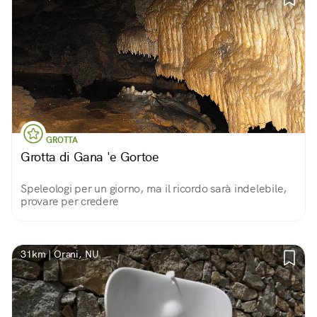
GROTTA
Grotta di Gana 'e Gortoe
Speleologi per un giorno, ma il ricordo sarà indelebile,
provare per credere
31km | Orani, NU