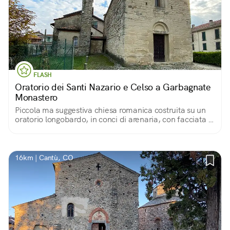
FLASH
Oratorio dei Santi Nazario e Celso a Garbagnate
Monastero
Piccola ma suggestiva chiesa romanica costruita su un
oratorio longobardo, in conci di arenaria, con facciata a
capanna e abside semicircolare. Spoglio e raccolto
l’interno.
16km | Cantù, CO