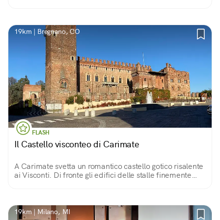
dell’attraversamento. Trasformato in filanda nell’800,
oggi è adibito ad abitazioni.
19km | Bregnano, CO
FLASH
Il Castello visconteo di Carimate
A Carimate svetta un romantico castello gotico risalente
ai Visconti. Di fronte gli edifici delle stalle finemente
ristrutturati. Poco più avanti la chiesetta di Madonna
dell’Albero.
19km | Milano, MI