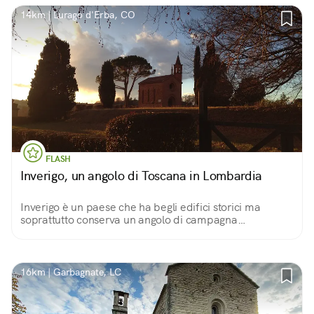
14km | Lurago d'Erba, CO
FLASH
Inverigo, un angolo di Toscana in Lombardia
Inverigo è un paese che ha begli edifici storici ma
soprattutto conserva un angolo di campagna
meraviglioso nella Tenuta Pomelasca, che ricorda la
dolcezza dell'Appennino Toscano. In piena Lombardia.
16km | Garbagnate, LC