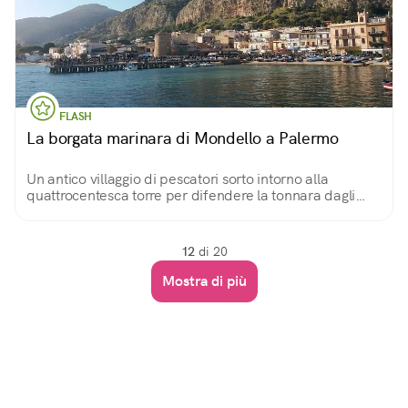
FLASH
La borgata marinara di Mondello a Palermo
Un antico villaggio di pescatori sorto intorno alla
quattrocentesca torre per difendere la tonnara dagli
attacchi dei pirati, dove contemplare il mare gustando
gelato, pane e panelle, pesce fresco.
12
di 20
Mostra di più