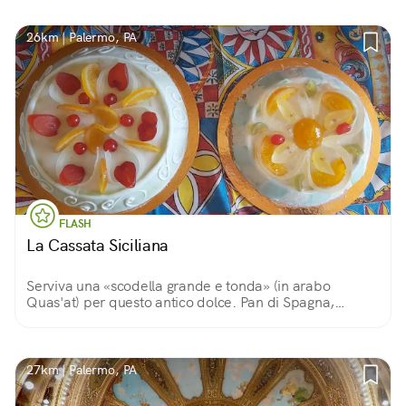
si ripete dalla scomparsa della peste nel 1624.
26km | Palermo, PA
FLASH
La Cassata Siciliana
Serviva una «scodella grande e tonda» (in arabo
Quas'at) per questo antico dolce. Pan di Spagna,
ricotta, pezzetti di cioccolato e frutta candita per
celebrare la tradizione della Pasqua a Palermo
27km | Palermo, PA