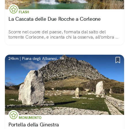
FLASH
La Cascata delle Due Rocche a Corleone
Scorre nel cuore del paese, formata dal salto del
torrente Corleone, e incanta chi la osserva, all’ombra di
gelsi, noci e frassini, o ne contempla il Canyon dall'alto
della superba Rocca dei Maschi!
24km | Piana degli Albanesi, PA
MONUMENTO
Portella della Ginestra