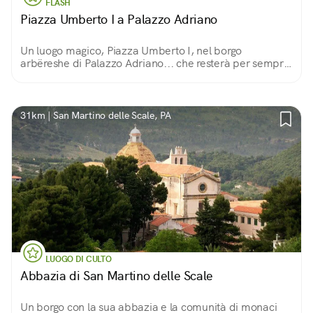
FLASH
Piazza Umberto I a Palazzo Adriano
Un luogo magico, Piazza Umberto I, nel borgo
arbëreshe di Palazzo Adriano... che resterà per sempre
immortalato nel capolavoro da Oscar del regista
siciliano Giuseppe Tornatore: Nuovo Cinema Paradiso
31km | San Martino delle Scale, PA
LUOGO DI CULTO
Abbazia di San Martino delle Scale
Un borgo con la sua abbazia e la comunità di monaci