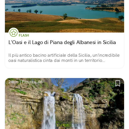
FLASH
L'Oasi e il Lago di Piana degli Albanesi in Sicilia
Il più antico bacino artificiale della Sicilia, un'incredibile
oasi naturalistica cinta dai monti in un territorio
accogliente e ricco d'acque, che nel XV secolo esuli
albanesi elessero a nuova patria
24km | Ficuzza, PA