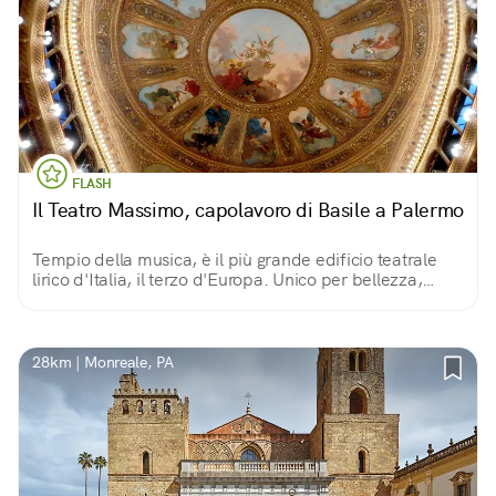
FLASH
Il Teatro Massimo, capolavoro di Basile a Palermo
Tempio della musica, è il più grande edificio teatrale
lirico d'Italia, il terzo d'Europa. Unico per bellezza,
acustica perfetta e ingegno di soluzioni tutte da scoprire
tra sale, palchi e foyer!
28km | Monreale, PA