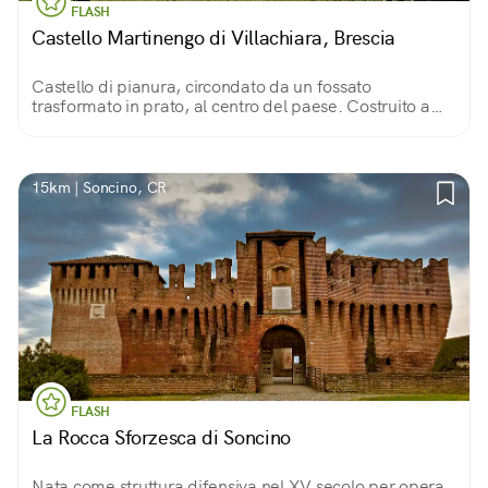
FLASH
Castello Martinengo di Villachiara, Brescia
Castello di pianura, circondato da un fossato
trasformato in prato, al centro del paese. Costruito a
fine ‘300, ha forma quadrata con belle torri cilindriche
agli angoli.
15km | Soncino, CR
FLASH
La Rocca Sforzesca di Soncino
Nata come struttura difensiva nel XV secolo per opera