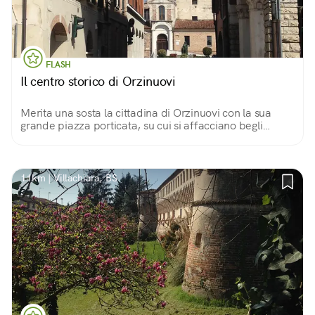
FLASH
Il centro storico di Orzinuovi
Merita una sosta la cittadina di Orzinuovi con la sua
grande piazza porticata, su cui si affacciano begli
edifici storici come il gotico Palazzo podestarile, e
chiusa in fondo dal castello.
11km | Villachiara, BS