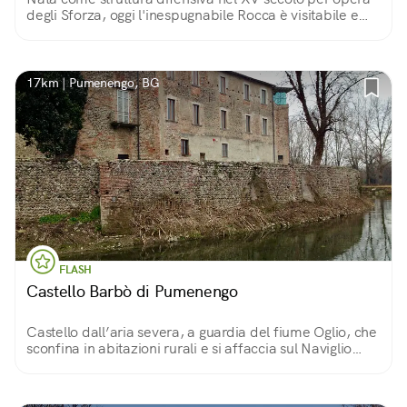
degli Sforza, oggi l'inespugnabile Rocca è visitabile e
ospita due Musei, oltre a eventi legati all'arte
contemporanea.
17km | Pumenengo, BG
FLASH
Castello Barbò di Pumenengo
Castello dall’aria severa, a guardia del fiume Oglio, che
sconfina in abitazioni rurali e si affaccia sul Naviglio
Grande Pallavicino. Ha forma trapezoidale per
adattarsi al terreno.