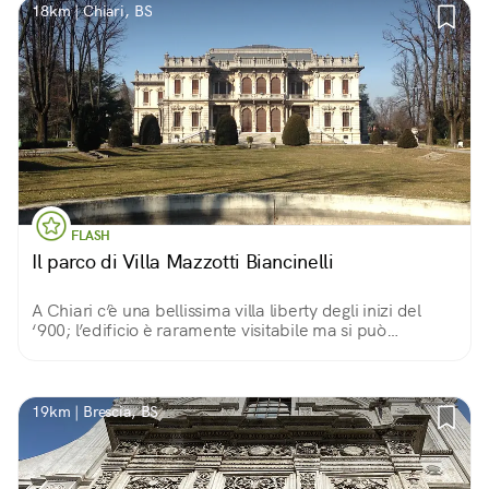
18km | Chiari, BS
FLASH
Il parco di Villa Mazzotti Biancinelli
A Chiari c’è una bellissima villa liberty degli inizi del
‘900; l’edificio è raramente visitabile ma si può
ammirare dall’esterno perché è circondato da un
grande parco scenografico.
19km | Brescia, BS