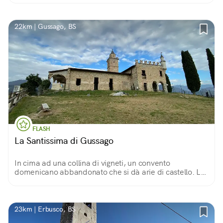
22km | Gussago, BS
FLASH
La Santissima di Gussago
In cima ad una collina di vigneti, un convento
domenicano abbandonato che si dà arie di castello. La
passeggiata per raggiungerlo e la vista sulla
Franciacorta sono bellissime.
23km | Erbusco, BS