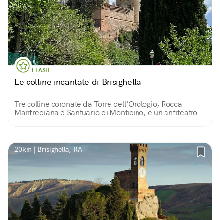
FLASH
Le colline incantate di Brisighella
Tre colline coronate da Torre dell’Orologio, Rocca
Manfrediana e Santuario di Monticino, e un anfiteatro di
dolci rilievi a vigneti e oliveti, attraversato da
spettacolari calanchi. Ecco Brisighella!
20km | Brisighella, RA