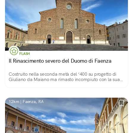
FLASH
Il Rinascimento severo del Duomo di Faenza
Costruito nella seconda metà del ‘400 su progetto di
Giuliano da Maiano ma rimasto incompiuto con la sua
facciata a mattoni dentati che svetta su un’alta
scalinata; all’interno molti capolavori.
12km | Faenza, RA