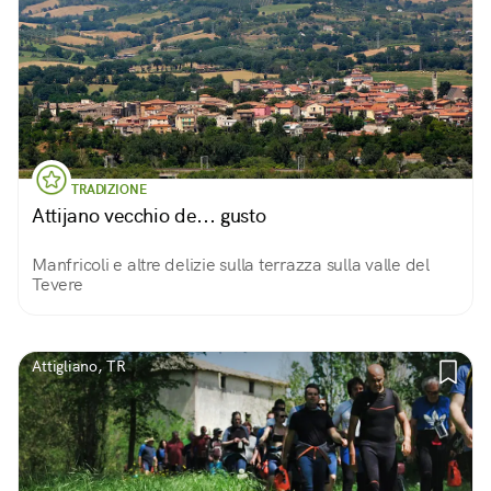
TRADIZIONE
Attijano vecchio de... gusto
Manfricoli e altre delizie sulla terrazza sulla valle del
Tevere
Attigliano, TR