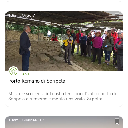
10km | Orte, VT
FLASH
Porto Romano di Seripola
Mirabile scoperta del nostro territorio: l'antico porto di
Seripola è riemerso e merita una visita. Si potrà
passeggiare tra le botteghe, i magazzini e le terme
dell’antico porto lambito dal Tevere.
10km | Guardea, TR