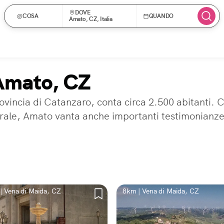
DOVE
COSA
QUANDO
Amato, CZ, Italia
 Amato, CZ
rovincia di Catanzaro, conta circa 2.500 abitanti. 
turale, Amato vanta anche importanti testimonianze
| Vena di Maida, CZ
8km | Vena di Maida, CZ