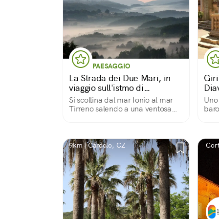
PAESAGGIO
La Strada dei Due Mari, in
Gir
viaggio sull'istmo di
Dia
Catanzaro
Si scollina dal mar Ionio al mar
Uno 
Tirreno salendo a una ventosa
baro
sella tra le Serre e la Sila Piccola
borg
9km | Cardolo, CZ
Cort