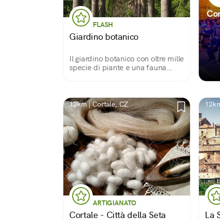
Cor
FLASH
Giardino botanico
Il giardino botanico con oltre mille
specie di piante e una fauna
variegata è il polmone verde
della città. Un'oasi naturale in cui
stare in pace con se stessi e con il
mondo.
12km | Cortale, CZ
12km
ARTIGIANATO
Cortale - Città della Seta
La 