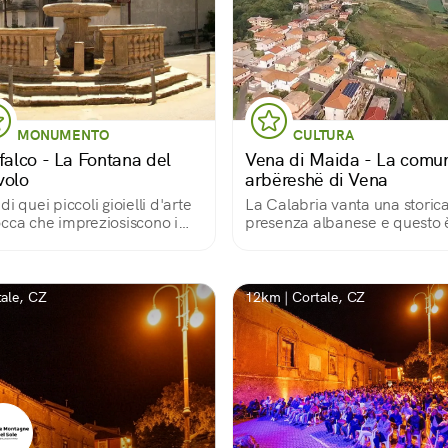
MONUMENTO
CULTURA
ifalco - La Fontana del
Vena di Maida - La comun
volo
arbëreshë di Vena
di quei piccoli gioielli d'arte
La Calabria vanta una storic
cca che impreziosiscono i
presenza albanese e questo 
hi dell'Italia meridionale
uno dei luoghi dove la loro
tradizione è più vive
ale, CZ
12km | Cortale, CZ