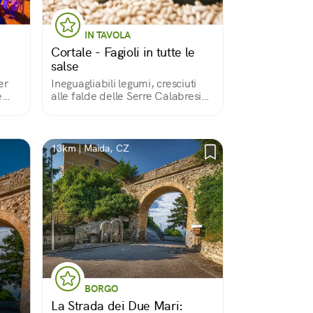
IN TAVOLA
Cortale - Fagioli in tutte le
salse
er
Ineguagliabili legumi, cresciuti
e
alle falde delle Serre Calabresi
bresi
sotto l'influenza di due mari
13km | Maida, CZ
BORGO
La Strada dei Due Mari: