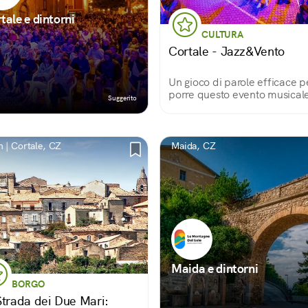
tale e dintorni
CULTURA
Cortale - Jazz&Vento
Un gioco di parole efficace p
porre questo evento musical
Suggerito
sullo sfondo delle Serre Cala
 | Cortale, CZ
Maida, CZ
Maida e dintorni
BORGO
Strada dei Due Mari: