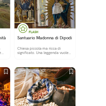
FLASH
ità
Santuario Madonna di Dipodi
a
Chiesa piccola ma ricca di
è
significato. Una leggenda vuole
che i Romani la eressero in segno
di ringraziamento alla Madonna
che apparve loro nella guerra
contro i Saraceni, aiutandoli a
12km | Cortale, CZ
vincere.