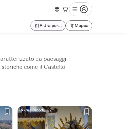
Filtra per...
Mappa
Caratterizzato da paesaggi
 storiche come il Castello
9km | Dipodi, CZ