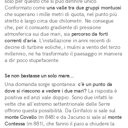
solo per questo che si può definire unico.
Conformato come
una valle tra due gruppi montuosi
che superano i mille metri di quota, nel punto più
stretto è largo circa due chilometri. Ne consegue
che, per il consueto gradiente di pressione
atmosferica sui due mari, sia
percorso da forti
correnti d'aria.
L'installazione in anni recenti di
decine di turbine eoliche, i mulini a vento del terzo
millennio, ne ha trasformato il paesaggio in maniera
a dir poco stupefacente.
Se non bastasse un solo mare...
Una domanda sorge spontanea:
c'è un punto da
dove si riescono a vedere i due mari?
La risposta è
positiva ed anzi vale doppio. Sono due infatti le
vette che all'estremo settentrionale delle Serre
offrono questa possibilità. Da Girifalco si sale sul
monte Covello
(m 848) e da Jacurso si sale al
monte
Contessa
(m 881), che fanno il paio a chiudere la