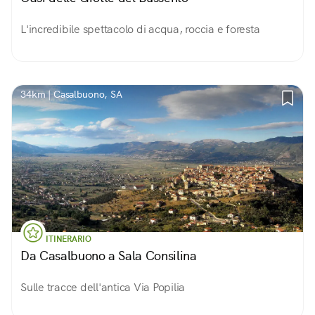
L'incredibile spettacolo di acqua, roccia e foresta
34km | Casalbuono, SA
ITINERARIO
Da Casalbuono a Sala Consilina
Sulle tracce dell'antica Via Popilia