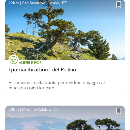
29km | San Severino Lucano, PZ
ALBERI E FIORI
I patriarchi arborei del Pollino
Escursione in alta quota per rendere omaggio al
maestoso pino loricato
30km | Morano Calabro, CS