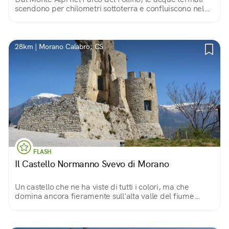
scendono per chilometri sottoterra e confluiscono nel
parco termale di Latronico, luogo dalla bellezza
incantevole, unico in Basilicata.
28km | Morano Calabro, CS
FLASH
Il Castello Normanno Svevo di Morano
Un castello che ne ha viste di tutti i colori, ma che
domina ancora fieramente sull'alta valle del fiume
Coscile, nel Parco Nazionale del Pollino. Protegge un
borgo spettacolare e ricco di storia.