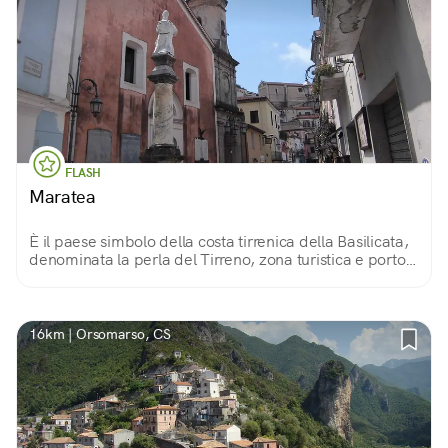
FLASH
Maratea
È il paese simbolo della costa tirrenica della Basilicata,
denominata la perla del Tirreno, zona turistica e porto;
è immersa in una natura rigogliosa e sede di
manifestazioni ed eventi mondani.
16km | Orsomarso, CS