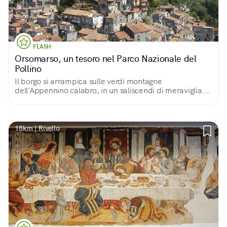
FLASH
Orsomarso, un tesoro nel Parco Nazionale del
Pollino
Il borgo si arrampica sulle verdi montagne
dell'Appennino calabro, in un saliscendi di meraviglia.
Storicamente terra di santi e battaglie, oggi è
soprattutto un luogo dove l'accoglienza è di casa!
18km | Rivello