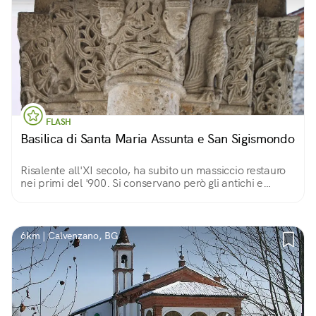
FLASH
Basilica di Santa Maria Assunta e San Sigismondo
Risalente all'XI secolo, ha subito un massiccio restauro
nei primi del '900. Si conservano però gli antichi e
curiosi fregi che raffigurano le creature più svariate:
uccelli, draghi, e persino sirene.
6km | Calvenzano, BG