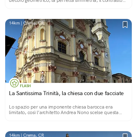
decoro geometrico, la perfetta simmetria, il contrasto
tra il rosso del cotto e il verde delle cupole.
14km | Crema, CR
FLASH
La Santissima Trinità, la chiesa con due facciate
Lo spazio per una imponente chiesa barocca era
limitato, così l’architetto Andrea Nono scelse questa
originale soluzione per darle visibilità.
14km | Crema, CR