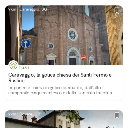
9km | Caravaggio, BG
FLASH
Caravaggio, la gotica chiesa dei Santi Fermo e
Rustico
Imponente chiesa in gotico lombardo, dall’alto
campanile cinquecentesco e dalla slanciata facciata
che culmina con cinque pinnacoli, decorata da archetti
pensili e da un bel portale a fasce.
9km | Dovera, CR