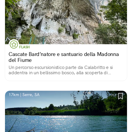
FLASH
Cascate Bard’natore e santuario della Madonna
del Fiume
Un percorso escursionistico parte da Calabritto e si
addentra in un bellissimo bosco, alla scoperta di
autentici gioielli: percorsi d’acqua, cascate e in fondo il
santuario incastonato nella roccia.
17km | Serre, SA