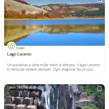
FLASH
Lago Laceno
Un paradiso a oltre mille metri d'altezza: il lago Laceno
è meta da visitare sempre. Ogni stagione ha un suo
colore e rende il paesaggio sempre unico e nuovo tra
distese e cime che lo circondano.
10km | Montella, AV