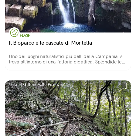
FLASH
Il Bioparco e le cascate di Montella
Uno dei luoghi naturalistici più belli della Campania: si
trova all'interno di una fattoria didattica. Splendide le
sue cascate. All'interno area pic-nic organizzata, pulita
e sostenibile!
10km | Giffoni Valle Piana, SA