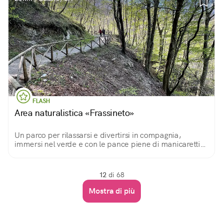
FLASH
Area naturalistica «Frassineto»
Un parco per rilassarsi e divertirsi in compagnia,
immersi nel verde e con le pance piene di manicaretti
da preparare con i barbecue in loco o da portare da
casa per un bel pic nic.
12
di 68
Mostra di più