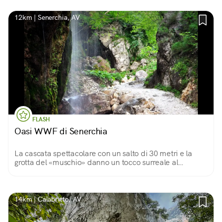
12km | Senerchia, AV
FLASH
Oasi WWF di Senerchia
La cascata spettacolare con un salto di 30 metri e la
grotta del «muschio» danno un tocco surreale al
paesaggio rendendolo fiabesco. L'Oasi di Senerchia è
una delle meraviglie più suggestive d'Irpinia
14km | Calabritto, AV