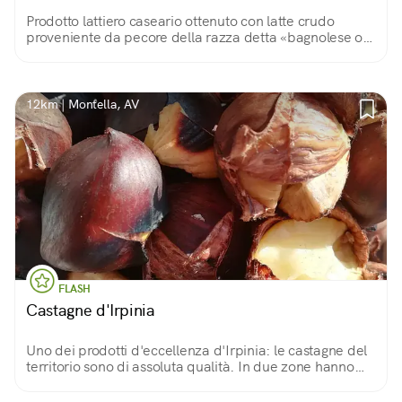
Prodotto lattiero caseario ottenuto con latte crudo
proveniente da pecore della razza detta «bagnolese o
malevizza», costantemente al pascolo. Le tecniche
produttive sono rimaste invariate.
12km | Montella, AV
FLASH
Castagne d'Irpinia
Uno dei prodotti d'eccellenza d'Irpinia: le castagne del
territorio sono di assoluta qualità. In due zone hanno
conseguito il riconoscimento IGP (castagna di Montella e
marrone di Serino). Da provare!