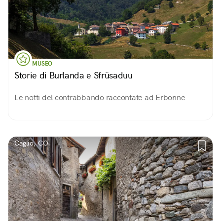
MUSEO
Storie di Burlanda e Sfrüsaduu
Le notti del contrabbando raccontate ad Erbonne
Caglio, CO