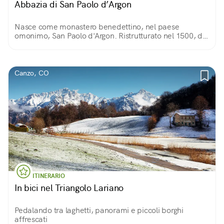
Abbazia di San Paolo d’Argon
Nasce come monastero benedettino, nel paese
omonimo, San Paolo d'Argon. Ristrutturato nel 1500, di
quel periodo conserva due chiostri. Del 1600 sono la
Sala del Capitolo, il Refettorio e la chiesa.
Canzo, CO
ITINERARIO
In bici nel Triangolo Lariano
Pedalando tra laghetti, panorami e piccoli borghi
affrescati