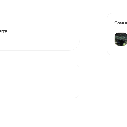
Cosa m
RTE