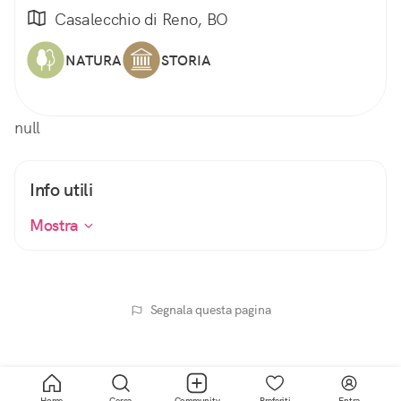
Casalecchio di Reno, BO
NATURA
STORIA
null
Info utili
Mostra
Segnala questa pagina
Home
Cerca
Community
Preferiti
Entra