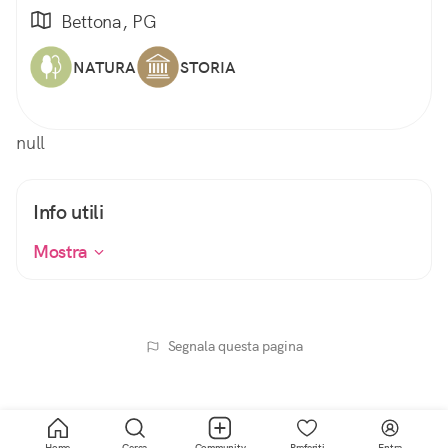
Bettona, PG
NATURA
STORIA
null
Info utili
Mostra
Segnala questa pagina
Home
Cerca
Community
Preferiti
Entra