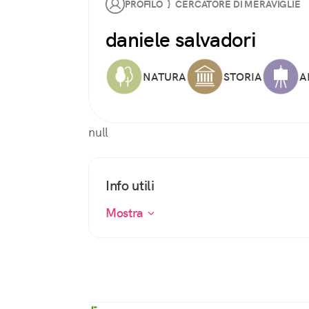
PROFILO } CERCATORE DI MERAVIGLIE
daniele salvadori
NATURA
STORIA
A
null
Info utili
Mostra