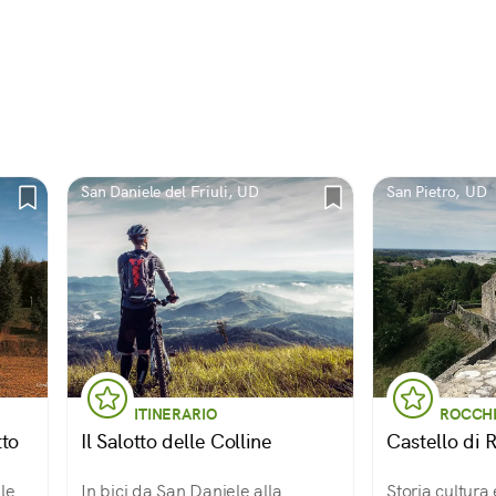
San Daniele del Friuli, UD
San Pietro, UD
ITINERARIO
ROCCHE
tto
Il Salotto delle Colline
Castello di 
 le
In bici da San Daniele alla
Storia cultura