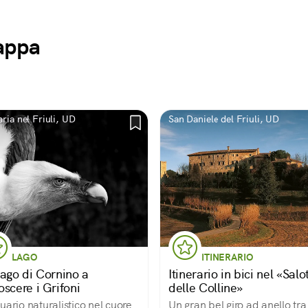
mappa
ria nel Friuli, UD
San Daniele del Friuli, UD
LAGO
ITINERARIO
Lago di Cornino a
Itinerario in bici nel «Salo
oscere i Grifoni
delle Colline»
uario naturalistico nel cuore
Un gran bel giro ad anello tra