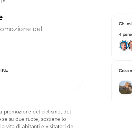
LIE
e
Chi mi
promozione del
4 pers
IKE
Cosa m
la promozione del ciclismo, del
o se su due ruote, sostiene lo
a vita di abitanti e visitatori del