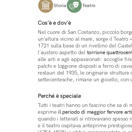
Storia
Teatro
Cos'è e dov'è
Nel cuore di San Costanzo, piccolo borgo
un'altura vicino al mare, sorge il Teatro 
1721 sulla base di un rivellino del Caste
l'austero aspetto del 
torrione quattrocen
alle arti e agli appassionati: accoglie fin
palchi e loggione disposti a ferro di cav
restauri del 1935, le originarie strutture 
settecentesche, rimane un gioiello, con 
Perché è speciale
Tutti i teatri hanno un fascino che sa di 
esprime 
il periodo di maggior fervore arti
quando i letterati si ritrovavano spesso ne
e il teatro ospitava anteprime prestigios