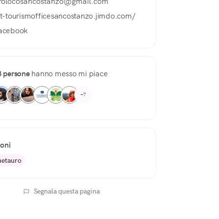
rolocosancostanzo@gmail.com
at-tourismofficesancostanzo.jimdo.com/
acebook
3 persone
hanno messo mi piace
+7
ioni
etauro
Segnala questa pagina