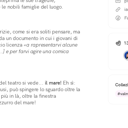
teprima le sue tragedie, 
p
 le nobili famiglie del luogo.
i
F
rizie, come si era soliti pensare, ma
da un documento in cui i giovani di
1
cio licenza
«a rapresentarvi alcune
..] e per farvi agire una comica
del teatro si vede...
il mare!
Eh sì:
Collez
ausi, può spingere lo sguardo oltre la
#valm
iù in là, oltre la finestra
azzurro del mare!