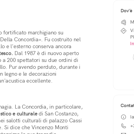
Dov'è
M
V
 fortificato marchigiano su 
P
«Della Concordia». Fu costruito nel 
I
llo e l'esterno conserva ancora 
tesco.
 Dal 1987 è di nuovo aperto 
o a 200 spettatori su due ordini di 
allo. Pur avendo perduto, durante i 
in legno e le decorazioni 
un'acustica eccellente.
Contat
magia. La Concordia, in particolare, 
stico e culturale
 di San Costanzo, 
I
i salotti culturali di palazzo Cassi 
+
e. Si dice che Vincenzo Monti 