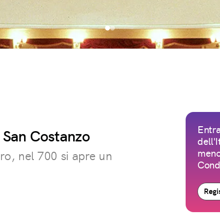
Entra
a San Costanzo
dell'
meno 
ro, nel 700 si apre un
Condi
Regis