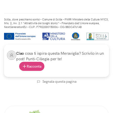
Scilla, dove peschiamo sorrisi – Comune di Scilla – PNRR Ministero della Cultura M1C3,
Mis. 2, Inv. 2.1 “Attrattività dei borghi storici” – Finanziato dall’Unione europea,
NextGenerationEU – CUP: F79I22000150006 – CIG B8DCA761AB
Ciao
cosa ti ispira questa Meraviglia? Scrivilo in un
post! Punti-Ciliegia per te!
Racconta
Segnala questa pagina